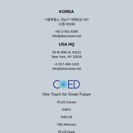
KOREA
서울특별시 강남구 테헤란로 507
12층 06168
+82-2-561-6306
info@pluscareer.net
USA HQ
54 W 40th St. #1121
New York, NY 10018
+1-917-460-1419
info@pluscareer.net
One Touch for Smart Future
PLUS Career
KAPLI
KAFLIN
Y&K Advisory
PLUS Duck