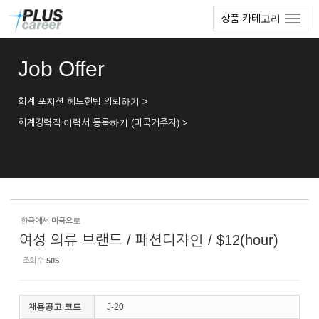
Sketchbook5, 스케치북5
Sketchbook5, 스케치북5
본
메
상품 카테고리
문
뉴
바
토
로
글
Job Offer
가
하
기
기
회계 포지션 헤드헌팅 의뢰하기 >
회계경력직 이력서 등록하기 (미국거주자) >
한국에서 미국으로
여성 의류 브랜드 / 패션디자인 / $12(hour)
조회 수
505
채용공고 코드
J-20