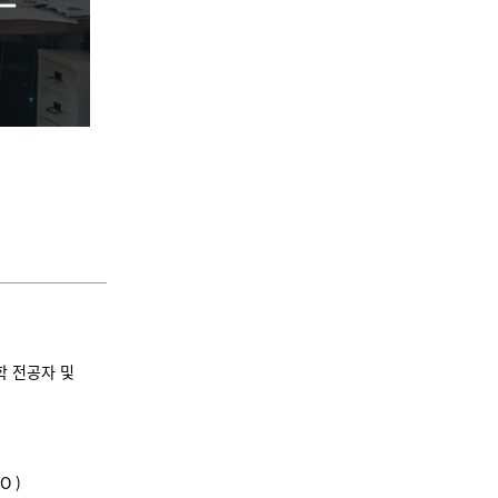
공학 전공자 및
O )