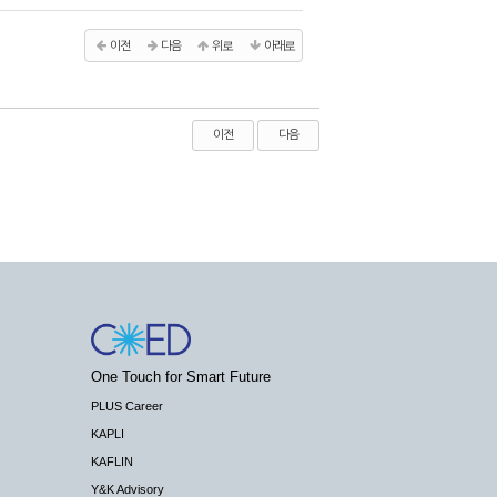
이전
다음
위로
아래로
이전
다음
One Touch for Smart Future
PLUS Career
KAPLI
KAFLIN
Y&K Advisory