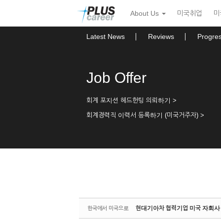
Sketchbook5, 스케치북5
Sketchbook5, 스케치북5
본
메
About Us
미국취업
미
문
뉴
바
토
로
글
Latest News
Reviews
Progre
가
하
기
기
Job Offer
회계 포지션 헤드헌팅 의뢰하기 >
회계경력직 이력서 등록하기 (미국거주자) >
현대기아차 협력기업 미국 자회사
한국에서 미국으로