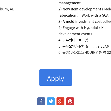
management
burn, AL
2) New item development ( Mol
fabrication ) - Work with a SCA
3) A mold investment cost colle
4) Engage with Hyundai / Kia
development events
4. 근무형태 : 풀타임
5. 근무요일/시간: 월 – 금, 7:30AM 
6. 급여: J-1-$11/HOUR(연봉 약 $2
Apply