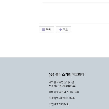
목록
위로
(주) 플러스커리어코리아
국외유료직업소개사업
서울강남 유 제2010-6호
해외이주알선업 제 16-04호
관광사업 제 2016-32호
개인정보처리방침