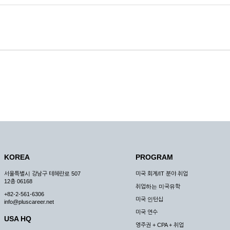
KOREA
PROGRAM
서울특별시 강남구 테헤란로 507
미국 회계/IT 분야 취업
12층 06168
취업하는 미국유학
+82-2-561-6306
미국 인턴십
info@pluscareer.net
미국 연수
USA HQ
영주권 + CPA + 취업