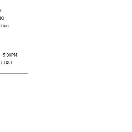
d
 HQ
ction
– 5:00PM
1,100)