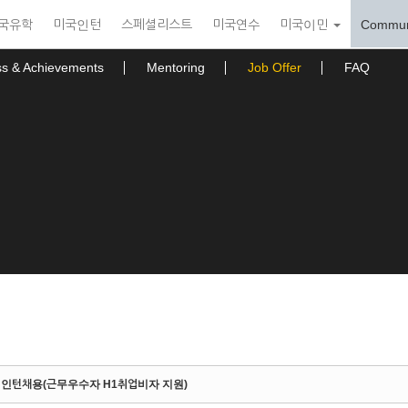
국유학
미국인턴
스페셜리스트
미국연수
미국이민
Commun
ss & Achievements
Mentoring
Job Offer
FAQ
 인턴채용(근무우수자 H1취업비자 지원)