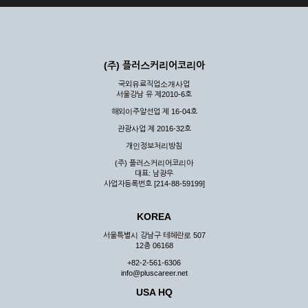
(주) 플러스커리어코리아
국외유료직업소개사업
서울강남 유 제2010-6호
해외이주알선업 제 16-04호
관광사업 제 2016-32호
개인정보처리방침
(주) 플러스커리어코리아
대표: 남광우
사업자등록번호 [214-88-59199]
KOREA
서울특별시 강남구 테헤란로 507
12층 06168
+82-2-561-6306
info@pluscareer.net
USA HQ