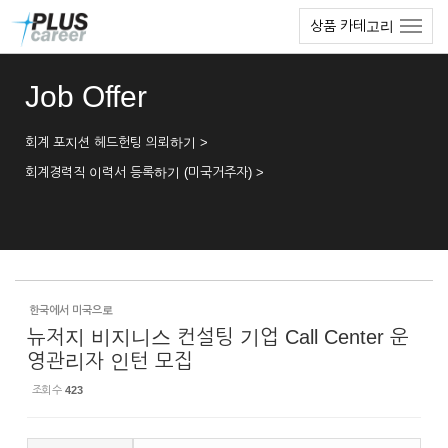
Sketchbook5, 스케치북5
Sketchbook5, 스케치북5
본
메
상품 카테고리
문
뉴
바
토
로
글
Job Offer
가
하
기
기
회계 포지션 헤드헌팅 의뢰하기 >
회계경력직 이력서 등록하기 (미국거주자) >
한국에서 미국으로
뉴저지 비지니스 컨설팅 기업 Call Center 운
영관리자 인턴 모집
조회 수
423