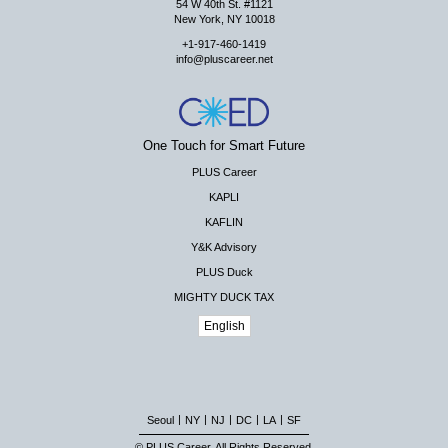
54 W 40th St. #1121
New York, NY 10018
+1-917-460-1419
info@pluscareer.net
One Touch for Smart Future
PLUS Career
KAPLI
KAFLIN
Y&K Advisory
PLUS Duck
MIGHTY DUCK TAX
English
|
|
|
|
|
Seoul
NY
NJ
DC
LA
SF
© PLUS Career. All Rights Reserved.