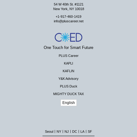
54 W 40th St. #1121
New York, NY 10018
+1-917-460-1419
info@pluscareer.net
One Touch for Smart Future
PLUS Career
KAPLI
KAFLIN
Y&K Advisory
PLUS Duck
MIGHTY DUCK TAX
English
|
|
|
|
|
Seoul
NY
NJ
DC
LA
SF