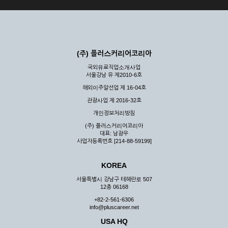
(주) 플러스커리어코리아
국외유료직업소개사업
서울강남 유 제2010-6호
해외이주알선업 제 16-04호
관광사업 제 2016-32호
개인정보처리방침
(주) 플러스커리어코리아
대표: 남광우
사업자등록번호 [214-88-59199]
KOREA
서울특별시 강남구 테헤란로 507
12층 06168
+82-2-561-6306
info@pluscareer.net
USA HQ