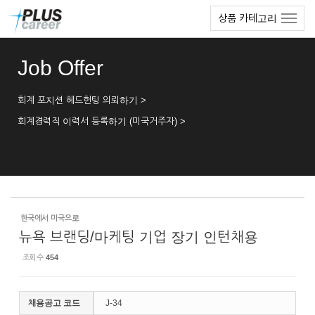
Sketchbook5, 스케치북5
Sketchbook5, 스케치북5
본
메
상품 카테고리
문
뉴
바
토
로
글
Job Offer
가
하
기
기
회계 포지션 헤드헌팅 의뢰하기 >
회계경력직 이력서 등록하기 (미국거주자) >
한국에서 미국으로
뉴욕 브랜딩/마케팅 기업 장기 인턴채용
조회 수
454
채용공고 코드
J-34