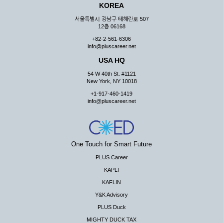
KOREA
서울특별시 강남구 테헤란로 507
12층 06168
+82-2-561-6306
info@pluscareer.net
USA HQ
54 W 40th St. #1121
New York, NY 10018
+1-917-460-1419
info@pluscareer.net
One Touch for Smart Future
PLUS Career
KAPLI
KAFLIN
Y&K Advisory
PLUS Duck
MIGHTY DUCK TAX