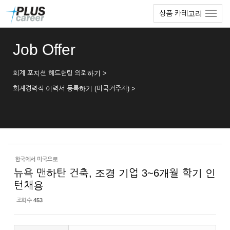
Sketchbook5, 스케치북5
Sketchbook5, 스케치북5
본
메
상품 카테고리
문
뉴
바
토
로
글
Job Offer
가
하
기
기
회계 포지션 헤드헌팅 의뢰하기 >
회계경력직 이력서 등록하기 (미국거주자) >
한국에서 미국으로
뉴욕 맨하탄 건축, 조경 기업 3~6개월 학기 인
턴채용
조회 수
453