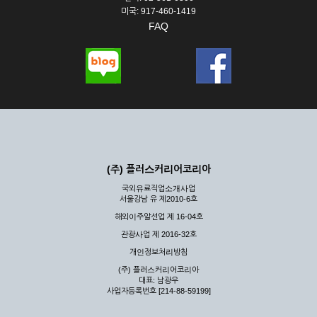
미국: 917-460-1419
FAQ
(주) 플러스커리어코리아
국외유료직업소개사업
서울강남 유 제2010-6호
해외이주알선업 제 16-04호
관광사업 제 2016-32호
개인정보처리방침
(주) 플러스커리어코리아
대표: 남광우
사업자등록번호 [214-88-59199]