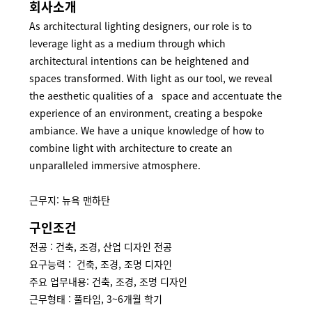
회사소개
As architectural lighting designers, our role is to
leverage light as a medium through which
architectural intentions can be heightened and
spaces transformed. With light as our tool, we reveal
the aesthetic qualities of a space and accentuate the
experience of an environment, creating a bespoke
ambiance. We have a unique knowledge of how to
combine light with architecture to create an
unparalleled immersive atmosphere.
근무지: 뉴욕 맨하탄
구인조건
전공 : 건축, 조경, 산업 디자인 전공
요구능력 : 건축, 조경, 조명 디자인
주요 업무내용:
건축, 조경, 조명 디자인
근무형태 : 풀타임, 3~6개월 학기