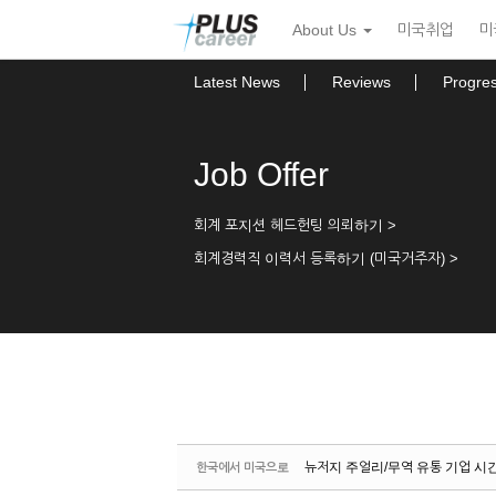
Sketchbook5, 스케치북5
Sketchbook5, 스케치북5
본
메
About Us
미국취업
미
문
뉴
바
토
로
글
Latest News
Reviews
Progre
가
하
기
기
Job Offer
회계 포지션 헤드헌팅 의뢰하기 >
회계경력직 이력서 등록하기 (미국거주자) >
뉴저지 주얼리/무역 유통 기업 시간
한국에서 미국으로