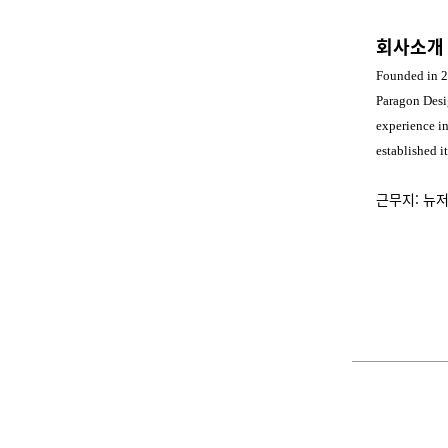
회사소개
Founded in 20
Paragon Des
experience in
established it
근무지: 뉴