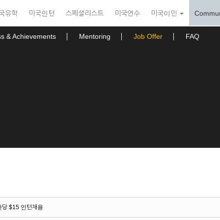
국유학
미국인턴
스페셜리스트
미국연수
미국이민
Commun
ss & Achievements
Mentoring
Job Offer
FAQ
당 $15 인턴채용