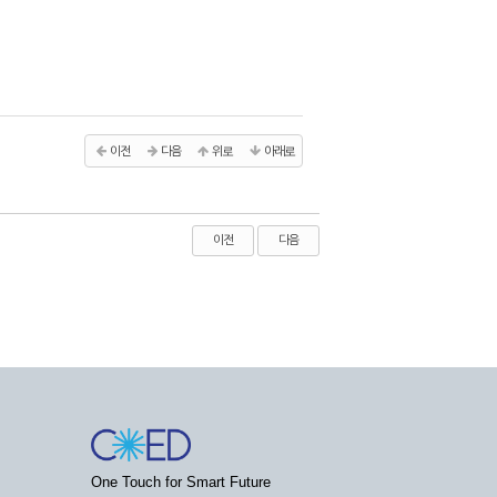
이전
다음
위로
아래로
이전
다음
One Touch for Smart Future