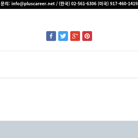
문의: info@pluscareer.net / (한국) 02-561-6306 (미국) 917-460-1419