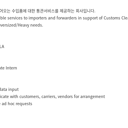
어오는 수입품에 대한 통관서비스를 제공하는 회사입니다.
iable services to importers and forwarders in support of Customs Cl
Oversized/Heavy needs.
LA
ate Intern
data input
ate with customers, carriers, vendors for arrangement
 ad hoc requests