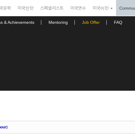
국유학
미국인턴
스페셜리스트
미국연수
미국이민
Commun
ss & Achievements
Mentoring
Job Offer
FAQ
our)