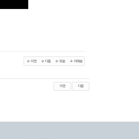
이전
다음
위로
아래로
이전
다음