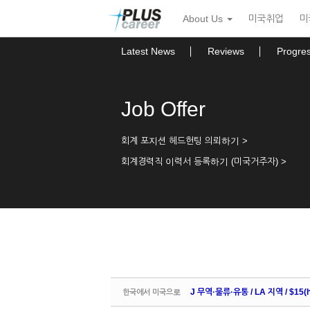
Sketchbook5, 스케치북5
Sketchbook5, 스케치북5
본
메
About Us
미국취업
미
문
뉴
바
토
로
글
Latest News
Reviews
Progre
가
하
기
기
Job Offer
회계 포지션 헤드헌팅 의뢰하기 >
회계경력직 이력서 등록하기 (미국거주자) >
J 무역·물류·유통 / LA 지역 / $15(h
한국에서 미국으로