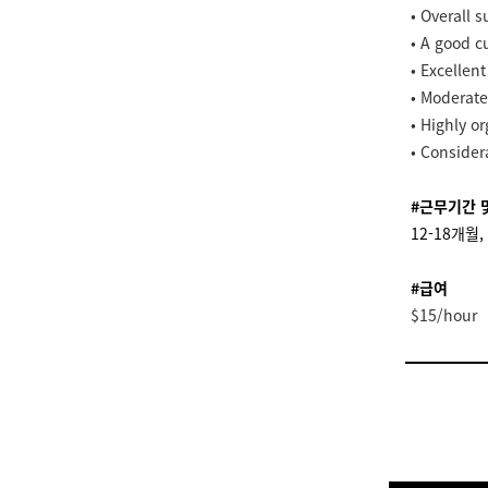
• Overall 
• A good c
• Excellent
• Moderate
• Highly or
• Conside
#근무기간 
12-18개월, 
#급여
$15/hour