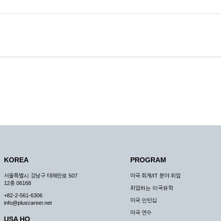
KOREA
PROGRAM
서울특별시 강남구 테헤란로 507
미국 회계/IT 분야 취업
12층 06168
취업하는 미국유학
+82-2-561-6306
미국 인턴십
info@pluscareer.net
미국 연수
USA HQ