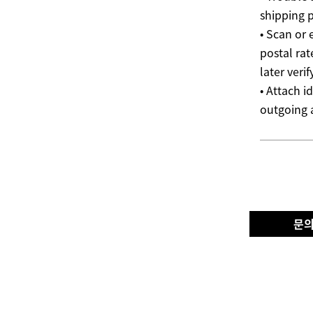
shipping 
• Scan or 
postal rat
later veri
• Attach i
outgoing 
문의: