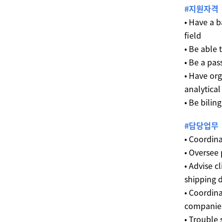
#지원자격
• Have a b
field
• Be able 
• Be a pas
• Have or
analytical 
• Be bilin
#담당업무
• Coordina
• Oversee
• Advise 
shipping
• Coordina
companie
• Trouble