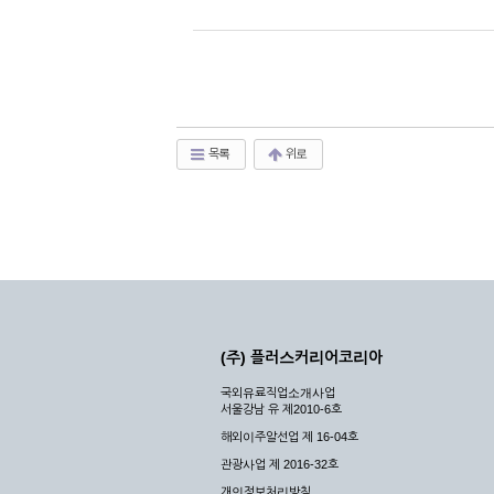
목록
위로
(주) 플러스커리어코리아
국외유료직업소개사업
서울강남 유 제2010-6호
해외이주알선업 제 16-04호
관광사업 제 2016-32호
개인정보처리방침