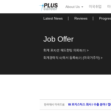
Sketchbook5, 스케치북5
Sketchbook5, 스케치북5
본
메
About Us
미국취업
미
문
뉴
바
토
로
글
Latest News
Reviews
Progre
가
하
기
기
Job Offer
회계 포지션 헤드헌팅 의뢰하기 >
회계경력직 이력서 등록하기 (미국거주자) >
W 로지스틱스 회사 / 수출 분야 / 캘리
한국에서 미국으로