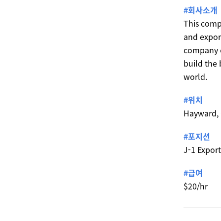
#회사소개
This comp
and export
company c
build the 
world.
#위치
Hayward,
#포지션
J-1 Export
#급여
$20/hr