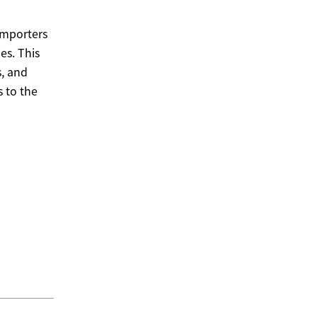
importers
es. This
, and
s to the