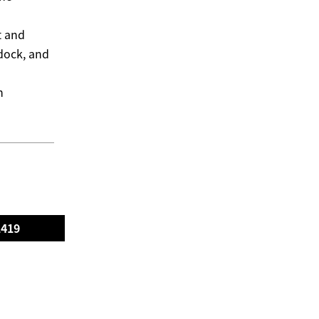
t and
 dock, and
n
1419