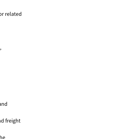
or related
,
 and
d freight
the