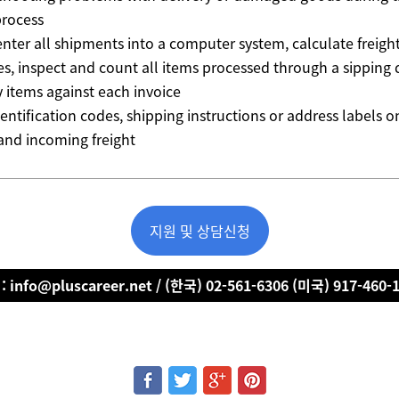
process
enter all shipments into a computer system, calculate freigh
es, inspect and count all items processed through a sipping
fy items against each invoice
dentification codes, shipping instructions or address labels o
and incoming freight
지원 및 상담신청
 info@pluscareer.net / (한국) 02-561-6306 (미국) 917-460-