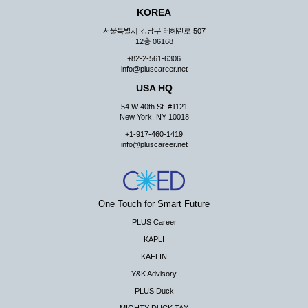
KOREA
서울특별시 강남구 테헤란로 507
12층 06168
+82-2-561-6306
info@pluscareer.net
USA HQ
54 W 40th St. #1121
New York, NY 10018
+1-917-460-1419
info@pluscareer.net
One Touch for Smart Future
PLUS Career
KAPLI
KAFLIN
Y&K Advisory
PLUS Duck