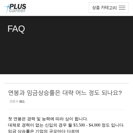
Sketchbook5, 스케치북5
Sketchbook5, 스케치북5
본
메
상품 카테고리
문
뉴
바
토
로
글
FAQ
가
하
기
기
연봉과 임금상승률은 대략 어느 정도 되나요?
조회 수
861
첫 연봉은 경력 및 능력에 따라 상이 합니다.
대체로 경력이 없는 신입의 경우 월 $3,500 - $4,000 정도 입니다.
임금 상승률은 기업의 규모마다 다르며