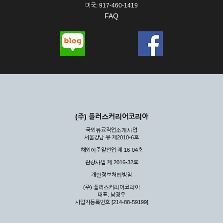
미국: 917-460-1419
FAQ
(주) 플러스커리어코리아
국외유료직업소개사업
서울강남 유 제2010-6호
해외이주알선업 제 16-04호
관광사업 제 2016-32호
개인정보처리방침
(주) 플러스커리어코리아
대표: 남광우
사업자등록번호 [214-88-59199]