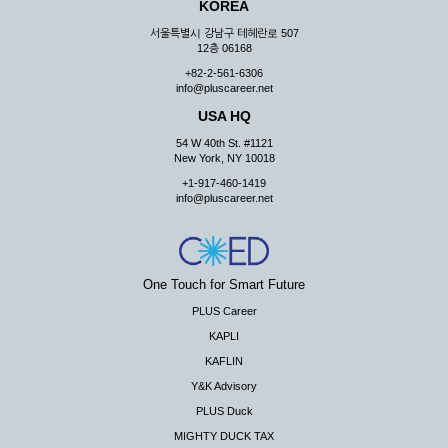
KOREA
서울특별시 강남구 테헤란로 507
12층 06168
+82-2-561-6306
info@pluscareer.net
USA HQ
54 W 40th St. #1121
New York, NY 10018
+1-917-460-1419
info@pluscareer.net
One Touch for Smart Future
PLUS Career
KAPLI
KAFLIN
Y&K Advisory
PLUS Duck
MIGHTY DUCK TAX