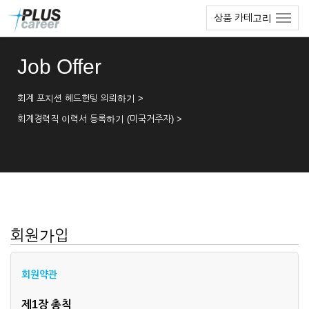
본
메
상품 카테고리
문
뉴
바
토
로
글
Job Offer
가
하
기
기
회계 포지션 헤드헌팅 의뢰하기 >
회계경력직 이력서 등록하기 (미국거주자) >
회원가입
회원약관
제1장 총칙