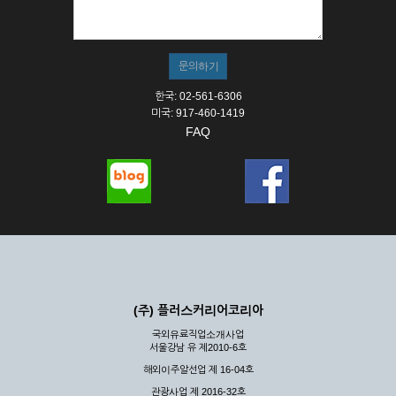
① 서비스의 이용은 연중무휴, 1일 24시간을 원칙으로 합니다.
② 시스템 점검, 교체 및 고장, 기술적인 이유, 국가비상사태, 정
전, 서비스 설비의 장애, 서비스 이용의 폭주 등의 정상적인 서비
스가 불가능할 경우 회사는 사전 공지나 예고 없이 서비스의 전
부 또는 일부를 일시적 또는 영구적으로 중지할 수 있습니다.
한국: 02-561-6306
③ 기타 회사는 서비스를 제공할 수 없는 합당한 사유가 발생한
미국: 917-460-1419
경우
FAQ
④ 회사는 제 2항 및 제 3항의 사유로 서비스의 제공이 일시적
으로 중지됨으로 인해 이용자 또는 제 3자가 입은 손해에 대하
여 배상하지 않습니다.
제3장 권리 및 의무
제6조 (회사의 의무)
① 회사는 특별한 사정이 없는 한 이용자가 신청한 후 즉시 서
비스를 이용할 수 있도록 하고 계속적, 안정적으로 서비스를 제
공할 수 있도록 최선의 노력을 다하여야 합니다.
(주) 플러스커리어코리아
② 회사는 이용자의 개인 신상 정보를 본인의 승낙 없이 타인에
국외유료직업소개사업
게 누설, 배포하여서는 안됩니다. 다만, 관계법령에 의하여 국가
서울강남 유 제2010-6호
기관 등의 합법적인 요구가 있는 경우에는 해당 되지 않습니다.
해외이주알선업 제 16-04호
③ 회사는 이용자로부터 제기되는 의견이나 불만이 정당하다고
인정할 경우에는 즉시 처리하여야 하며, 즉시 처리가 곤란한 경
관광사업 제 2016-32호