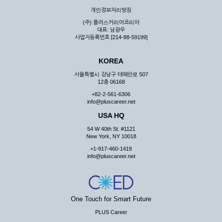
우 그 처리를 위해 노력해야 합니다.
개인정보처리방침
제7조 (회원의 의무)
(주) 플러스커리어코리아
대표: 남광우
① 회원은 ID와 비밀 번호에 관한 모든 관리의 책임이 있으며
사업자등록번호 [214-88-59199]
자신의 ID가 부정하게 사용된 경우, 이용자는 반드시 회사에 그
사실을 통보해야 합니다.
KOREA
② 회원은 이용신청서의 기재내용 중 변경된 내용이 있는 경우
서비스를 통하여 그 내용을 회사에 통지하여야 합니다.
서울특별시 강남구 테헤란로 507
12층 06168
③ 다른 회원의 ID와 비밀번호를 부당하게 사용하는 행위를
하지 않아야 합니다.
+82-2-561-6306
info@pluscareer.net
④ 회원은 회사의 서비스에서 타 사이트의 홍보행위를 하지 않
아야 하며 공공질서나 미풍약속에 위배되는 내용 혹은 저작권을
USA HQ
포함한 지적 재산권을 침해 할 수 있는 행동을 하지 않아야 합니
54 W 40th St. #1121
다.
New York, NY 10018
⑤ 회원은 회사의 사전 승낙 없이 서비스를 이용하여 어떠한 영
+1-917-460-1419
리 행위도 할 수 없습니다.
info@pluscareer.net
⑥ 회원은 관계법령, 약관의 규정, 이용안내 및 주의사항 등 회
사가 통지하는 사항을 준수하여야 하며, 기타 회사의 업무에 방
해되는 행위를 하여서는 아니 됩니다.
제8조 (회원의 관리)
One Touch for Smart Future
PLUS Career
① 회원은 언제든 이 약관에 대한 동의를 철회할 수 있습니다.