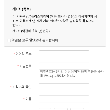
제1조 (목적)
이 약관은 (주)플러스커리어 (이하 회사라 명칭)과 이용자간의 서
비스 이용조건 및 절차 기타 필요한 사항을 규정함을 목적으로
합니다.
제2조 (약관의 효력 및 변경)
① 이 약관은 온라인으로 게시함과 동시에 효력이 발생되며, 영
약관을 모두 읽었으며 동의합니다.
업상 중요 하거나 합리적인 사유가 발생할 경우 온라인 공사를
통하여 변경할 수 있습니다.
② 회원은 변경된 약관에 동의하지 않을 경우 서비스 이용을 중
*
이메일 주소
단하고 이용계약을 해지할 수 있습니다. 약관의 효력 발생일 이
후의 계속적인 서비스 이용은 약관의 변경사항에 대해 동의한
것으로 간주됩니다.
*
비밀번호
비밀번호는 6자리 이상이어야 하며 영문과 숫자
제3조 (약관의 외 준칙)
를 반드시 포함해야 합니다.
이 약관에 명시되지 않은 사항은 회사의 공지, 이용안내 및 기타
관계법령의 규정에 따릅니다.
*
비밀번호 확인
제2장 서비스 이용 계약
*
이름
제4조 (이용계약의 성립)