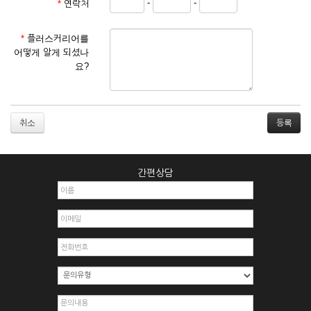
-
-
*
연락처
① 서비스 이용계약은 서비스 이용 희망자가 본 약관에 동의한
후 신청자의 실질 정보를 입력하여 회사에 신청하고 회사가 이
를 심사, 승낙함으로써 성립하며, 회사는 신청자의 실명 확인 절
*
플러스커리어를
차를 밟을 수 있습니다.
어떻게 알게 되셨나
② 회원가입시 입력한 ID는 변경할 수 없으며, 회원 1인당 한 개
요?
의 ID가 발급됩니다. 부득이한 경우로 인해 변경하고자 하는 경
우에는 해당 아이디를 해지하고 재가입해야 합니다.
③ 회사는 아래의 각 호에 해당하는 이용자에 대하여는 가입을
거절하거나 취소할 수 있으며, 실명으로 등록하지 않은 자의 일
취소
체의 권리를 제한할 수 있습니다.
1. 타인의 성명, 주민등록번호를 이용하여 신청할 경우
2. 개인정보를 허위로 기재하여 신청할 경우
간편상담
3. 경쟁 관게에 있는 이용자가 신청할 경우
4. 타인의 서비스 이용을 방해하거나, 정보를 도용한 경우
5. 기타 회사가 정한 이용신청서에 기재사항이 미비 된 경우
6. 이용자가 영업활동 또는 부정한 용도로 본 서비스를 이용할
경우
7. 회사의 정보를 사전 승낙 없이 전재, 변조, 복사하여 이용하
는 경우
8. 기타 회사가 정한 제반 사항을 위반하며 신청하는 경우
제5조 (서비스의 이용 및 중지)