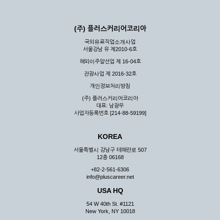
(주) 플러스커리어코리아
국외유료직업소개사업
서울강남 유 제2010-6호
해외이주알선업 제 16-04호
관광사업 제 2016-32호
개인정보처리방침
(주) 플러스커리어코리아
대표: 남광우
사업자등록번호 [214-88-59199]
KOREA
서울특별시 강남구 테헤란로 507
12층 06168
+82-2-561-6306
info@pluscareer.net
USA HQ
54 W 40th St. #1121
New York, NY 10018