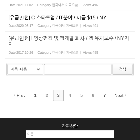
Date
2021.11.02
Category
한국에서 미국으로
Views
496
[유급인턴] C 스타트업 / IT분야 / 시급 $15 / NY
Date
2020.03.17
Category
한국에서 미국으로
Views
491
[유급인턴] I 영상편집 및 앱개발 회사 / 앱 유지보수 / NY지
역
Date
2017.10.26
Category
한국에서 미국으로
Views
485
검색
Prev
1
2
3
4
5
6
7
Next
간편상담