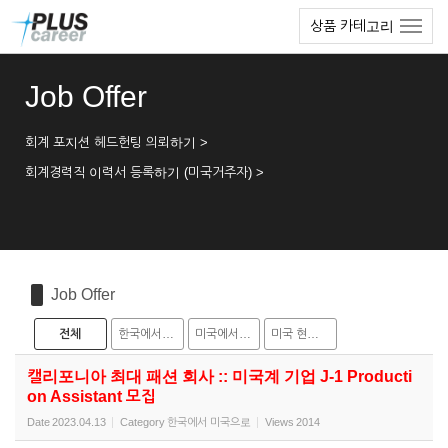
Sketchbook5, 스케치북5
Sketchbook5, 스케치북5
본
메
상품 카테고리
문
뉴
바
토
로
글
Job Offer
가
하
기
기
회계 포지션 헤드헌팅 의뢰하기 >
회계경력직 이력서 등록하기 (미국거주자) >
Job Offer
전체
한국에서 미국으로
미국에서 한국으로
미국 현지 채용
캘리포니아 최대 패션 회사 :: 미국계 기업 J-1 Producti
on Assistant 모집
Date
2023.04.13
Category
한국에서 미국으로
Views
2014