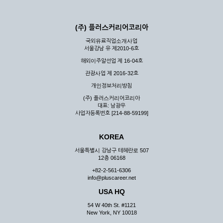
(주) 플러스커리어코리아
국외유료직업소개사업
서울강남 유 제2010-6호
해외이주알선업 제 16-04호
관광사업 제 2016-32호
개인정보처리방침
(주) 플러스커리어코리아
대표: 남광우
사업자등록번호 [214-88-59199]
KOREA
서울특별시 강남구 테헤란로 507
12층 06168
+82-2-561-6306
info@pluscareer.net
USA HQ
54 W 40th St. #1121
New York, NY 10018