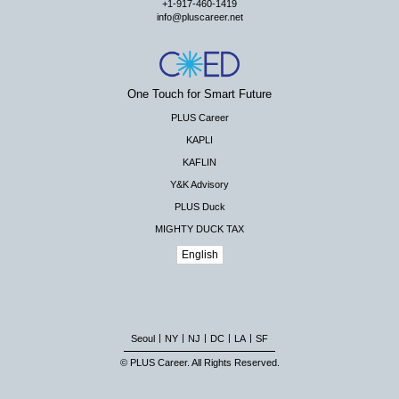
+1-917-460-1419
info@pluscareer.net
One Touch for Smart Future
PLUS Career
KAPLI
KAFLIN
Y&K Advisory
PLUS Duck
MIGHTY DUCK TAX
English
|
|
|
|
|
Seoul
NY
NJ
DC
LA
SF
© PLUS Career. All Rights Reserved.