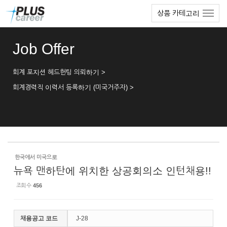
Sketchbook5, 스케치북5
Sketchbook5, 스케치북5
본
메
상품 카테고리
문
뉴
바
토
로
글
Job Offer
가
하
기
기
회계 포지션 헤드헌팅 의뢰하기 >
회계경력직 이력서 등록하기 (미국거주자) >
한국에서 미국으로
뉴욕 맨하탄에 위치한 상공회의소 인턴채용!!
조회 수
456
채용공고 코드
J-28