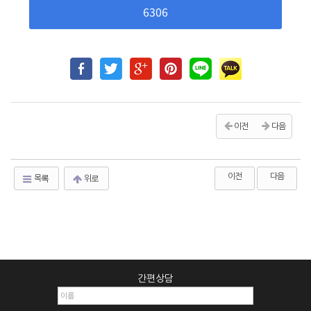
6306
이전
다음
이전
다음
목록
위로
간편상담