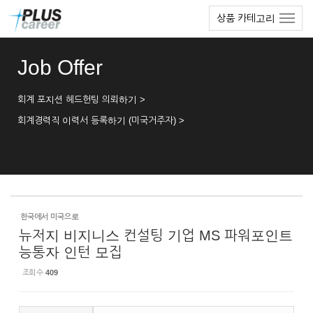
Sketchbook5, 스케치북5
Sketchbook5, 스케치북5
본
메
상품 카테고리
문
뉴
바
토
로
글
Job Offer
가
하
기
기
회계 포지션 헤드헌팅 의뢰하기 >
회계경력직 이력서 등록하기 (미국거주자) >
한국에서 미국으로
뉴저지 비지니스 컨설팅 기업 MS 파워포인트
능통자 인턴 모집
조회 수
409