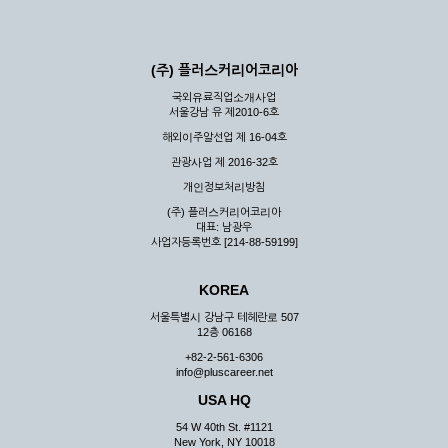
(주) 플러스커리어코리아
국외유료직업소개사업
서울강남 유 제2010-6호
해외이주알선업 제 16-04호
관광사업 제 2016-32호
개인정보처리방침
(주) 플러스커리어코리아
대표: 남광우
사업자등록번호 [214-88-59199]
KOREA
서울특별시 강남구 테헤란로 507
12층 06168
+82-2-561-6306
info@pluscareer.net
USA HQ
54 W 40th St. #1121
New York, NY 10018