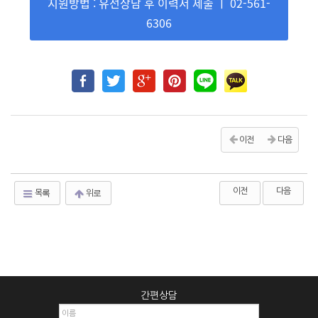
지원방법 : 유선상담 후 이력서 제출 ㅣ 02-561-
6306
이전
다음
이전
다음
목록
위로
간편상담