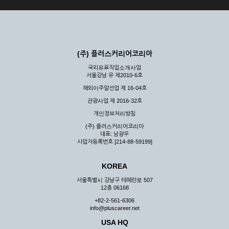
(주) 플러스커리어코리아
국외유료직업소개사업
서울강남 유 제2010-6호
해외이주알선업 제 16-04호
관광사업 제 2016-32호
개인정보처리방침
(주) 플러스커리어코리아
대표: 남광우
사업자등록번호 [214-88-59199]
KOREA
서울특별시 강남구 테헤란로 507
12층 06168
+82-2-561-6306
info@pluscareer.net
USA HQ