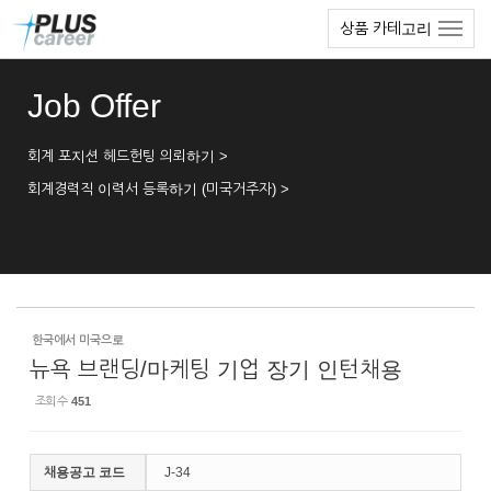
Sketchbook5, 스케치북5
Sketchbook5, 스케치북5
본
메
상품 카테고리
문
뉴
바
토
로
글
Job Offer
가
하
기
기
회계 포지션 헤드헌팅 의뢰하기 >
회계경력직 이력서 등록하기 (미국거주자) >
한국에서 미국으로
뉴욕 브랜딩/마케팅 기업 장기 인턴채용
조회 수
451
채용공고 코드
J-34