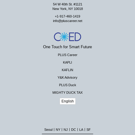
54 W 40th St. #1121
New York, NY 10018
+1-917-460-1419
info@pluscareer.net
One Touch for Smart Future
PLUS Career
KAPLI
KAFLIN
Y&K Advisory
PLUS Duck
MIGHTY DUCK TAX
English
|
|
|
|
|
Seoul
NY
NJ
DC
LA
SF