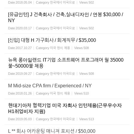
Date
2018.05.04
Category
한국에서 미국으로
Views
502
[유급인턴] J 건축회사 / 건축,실내디자인 / 연봉 $30,000 /
NY
Date
2020.03.17
Category
한국에서 미국으로
Views
502
[신입] 대형 H 가구회사 / 회계직무 / $35,000
Date
2017.10.27
Category
미국 현지 채용
Views
508
뉴욕 롱아일랜드 IT기업 소프트웨어 프로그래머 월 35000
불~50000불 채용
Date
2019.09.27
Category
한국에서 미국으로
Views
508
M Mid-size CPA firm / Experienced / NY
Date
2018.01.26
Category
미국 현지 채용
Views
510
현대기아차 협력기업 미국 자회사 인턴채용(근무우수자
H1취업비자 지원)
Date
2019.05.03
Category
한국에서 미국으로
Views
513
L ** 회사 어카운팅 매니져 포지션 / $50,000