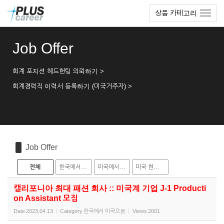
Sketchbook5, 스케치북5
Sketchbook5, 스케치북5
본
메
상품 카테고리
문
뉴
바
토
로
글
Job Offer
가
하
기
기
회계 포지션 헤드헌팅 의뢰하기 >
회계경력직 이력서 등록하기 (미국거주자) >
Job Offer
전체
한국에서 미국으로
미국에서 한국으로
미국 현지 채용
캘리포니아 최대 패션 회사 :: 미국계 기업 J-1 Producti
on Assistant 모집
Date
2023.04.13
Category
한국에서 미국으로
Views
2001