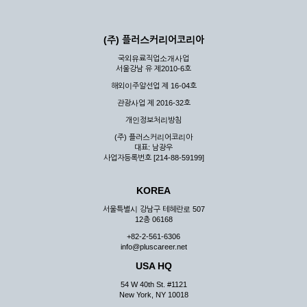
(주) 플러스커리어코리아
국외유료직업소개사업
서울강남 유 제2010-6호
해외이주알선업 제 16-04호
관광사업 제 2016-32호
개인정보처리방침
(주) 플러스커리어코리아
대표: 남광우
사업자등록번호 [214-88-59199]
KOREA
서울특별시 강남구 테헤란로 507
12층 06168
+82-2-561-6306
info@pluscareer.net
USA HQ
54 W 40th St. #1121
New York, NY 10018