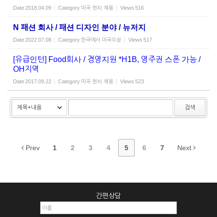
Date
2018.04.09
Category
미국 현지 채용
Views
516
N 패션 회사 / 패션 디자인 분야 / 뉴저지
Date
2022.07.08
Category
한국에서 미국으로
Views
517
[유급인턴] Food회사 / 경영지원 *H1B, 영주권 스폰 가능 /
OH지역
Date
2017.09.22
Category
미국 현지 채용
Views
523
검색
Prev
1
2
3
4
5
6
7
Next
간편상담