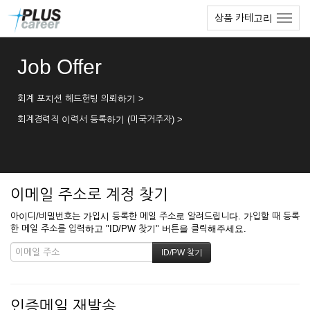
본
메
상품 카테고리
문
뉴
바
토
로
글
Job Offer
가
하
기
기
회계 포지션 헤드헌팅 의뢰하기 >
회계경력직 이력서 등록하기 (미국거주자) >
이메일 주소로 계정 찾기
아이디/비밀번호는 가입시 등록한 메일 주소로 알려드립니다. 가입할 때 등록
한 메일 주소를 입력하고 "ID/PW 찾기" 버튼을 클릭해주세요.
인증메일 재발송