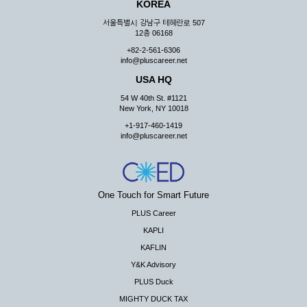
KOREA
서울특별시 강남구 테헤란로 507
12층 06168
+82-2-561-6306
info@pluscareer.net
USA HQ
54 W 40th St. #1121
New York, NY 10018
+1-917-460-1419
info@pluscareer.net
One Touch for Smart Future
PLUS Career
KAPLI
KAFLIN
Y&K Advisory
PLUS Duck
MIGHTY DUCK TAX