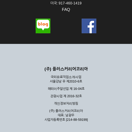
미국: 917-460-1419
FAQ
(주) 플러스커리어코리아
국외유료직업소개사업
서울강남 유 제2010-6호
해외이주알선업 제 16-04호
관광사업 제 2016-32호
개인정보처리방침
(주) 플러스커리어코리아
대표: 남광우
사업자등록번호 [214-88-59199]