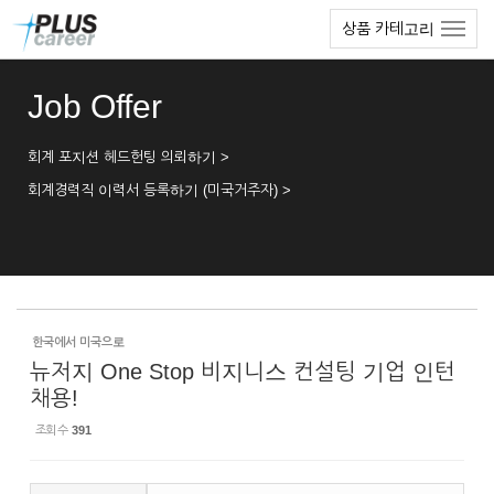
Sketchbook5, 스케치북5
Sketchbook5, 스케치북5
본
메
상품 카테고리
문
뉴
바
토
로
글
Job Offer
가
하
기
기
회계 포지션 헤드헌팅 의뢰하기 >
회계경력직 이력서 등록하기 (미국거주자) >
한국에서 미국으로
뉴저지 One Stop 비지니스 컨설팅 기업 인턴
채용!
조회 수
391