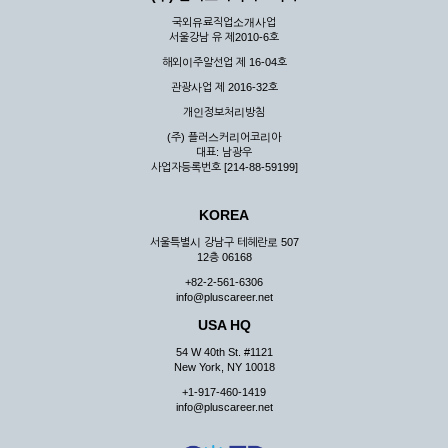
국외유료직업소개사업
서울강남 유 제2010-6호
해외이주알선업 제 16-04호
관광사업 제 2016-32호
개인정보처리방침
(주) 플러스커리어코리아
대표: 남광우
사업자등록번호 [214-88-59199]
KOREA
서울특별시 강남구 테헤란로 507
12층 06168
+82-2-561-6306
info@pluscareer.net
USA HQ
54 W 40th St. #1121
New York, NY 10018
+1-917-460-1419
info@pluscareer.net