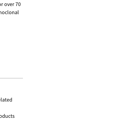
or over 70
onoclonal
elated
roducts