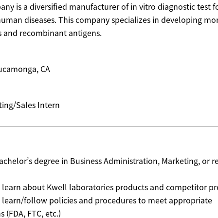
ny is a diversified manufacturer of in vitro diagnostic test f
 human diseases. This company specializes in developing m
s and recombinant antigens.
ucamonga, CA
ting/Sales Intern
achelor’s degree in Business Administration, Marketing, or r
to learn about Kwell laboratories products and competitor p
to learn/follow policies and procedures to meet appropriate
s (FDA, FTC, etc.)