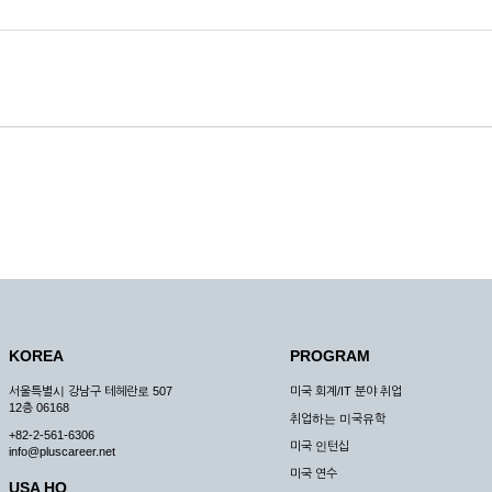
KOREA
PROGRAM
서울특별시 강남구 테헤란로 507
미국 회계/IT 분야 취업
12층 06168
취업하는 미국유학
+82-2-561-6306
미국 인턴십
info@pluscareer.net
미국 연수
USA HQ