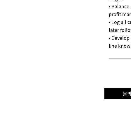
• Balance
profit mar
• Log all 
later foll
• Develop
line know
문의: