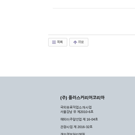
목록
위로
(주) 플러스커리어코리아
국외유료직업소개사업
서울강남 유 제2010-6호
해외이주알선업 제 16-04호
관광사업 제 2016-32호
개인정보처리방침