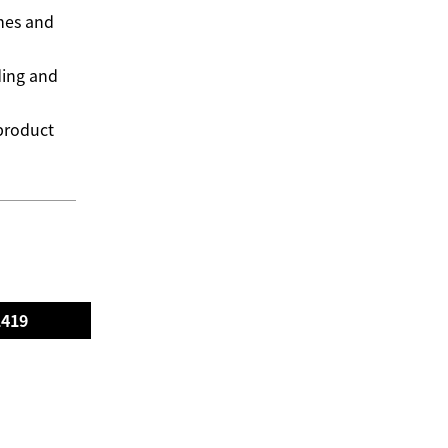
mes and
ding and
 product
1419