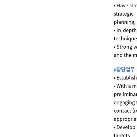
• Have st
strategic
planning, 
• In-dept
technique
• Strong 
and the m
#담당업무
• Establis
• With a 
prelimina
engaging t
contact (
appropria
• Develop 
targets