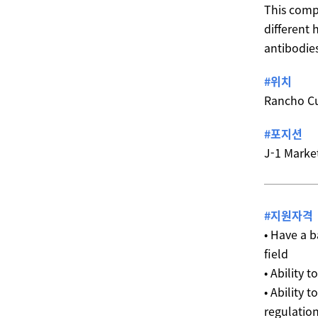
This compa
different
antibodie
#위치
Rancho C
#포지션
J-1 Marke
#지원자격
• Have a b
field
• Ability 
• Ability 
regulation