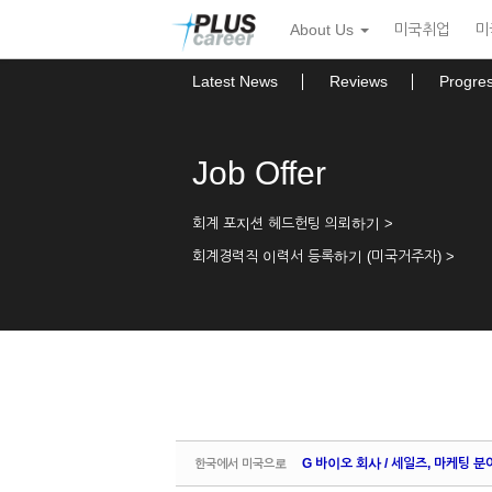
Sketchbook5, 스케치북5
Sketchbook5, 스케치북5
본
메
About Us
미국취업
미
문
뉴
바
토
로
글
Latest News
Reviews
Progre
가
하
기
기
Job Offer
회계 포지션 헤드헌팅 의뢰하기 >
회계경력직 이력서 등록하기 (미국거주자) >
G 바이오 회사 / 세일즈, 마케팅 분
한국에서 미국으로