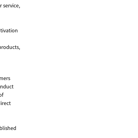
 service,
tivation
products,
omers
onduct
of
irect
ablished