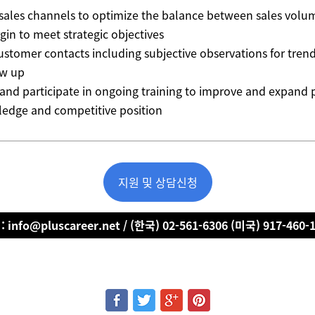
 sales channels to optimize the balance between sales volu
gin to meet strategic objectives
customer contacts including subjective observations for tren
ow up
 and participate in ongoing training to improve and expand
ledge and competitive position
지원 및 상담신청
 info@pluscareer.net / (한국) 02-561-6306 (미국) 917-460-