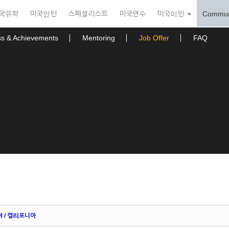
국유학
미국인턴
스페셜리스트
미국연수
미국이민
Commun
ss & Achievements
Mentoring
Job Offer
FAQ
야 / 캘리포니아