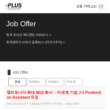
Sketchbook5, 스케치북5
Sketchbook5, 스케치북5
본
메
상품 카테고리
문
뉴
바
토
로
글
Job Offer
가
하
기
기
회계 포지션 헤드헌팅 의뢰하기 >
회계경력직 이력서 등록하기 (미국거주자) >
Job Offer
전체
한국에서 미국으로
미국에서 한국으로
미국 현지 채용
캘리포니아 최대 패션 회사 :: 미국계 기업 J-1 Producti
on Assistant 모집
Date
2023.04.13
Category
한국에서 미국으로
Views
2026