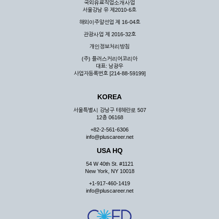
국외유료직업소개사업
서울강남 유 제2010-6호
해외이주알선업 제 16-04호
관광사업 제 2016-32호
개인정보처리방침
(주) 플러스커리어코리아
대표: 남광우
사업자등록번호 [214-88-59199]
KOREA
서울특별시 강남구 테헤란로 507
12층 06168
+82-2-561-6306
info@pluscareer.net
USA HQ
54 W 40th St. #1121
New York, NY 10018
+1-917-460-1419
info@pluscareer.net