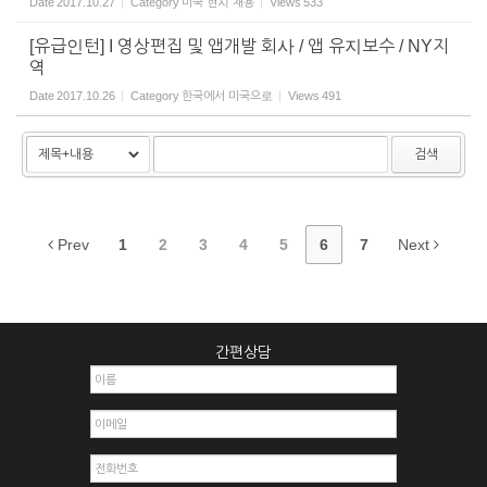
Date
2017.10.27
Category
미국 현지 채용
Views
533
[유급인턴] I 영상편집 및 앱개발 회사 / 앱 유지보수 / NY지
역
Date
2017.10.26
Category
한국에서 미국으로
Views
491
검색
Prev
1
2
3
4
5
6
7
Next
간편상담