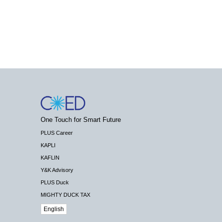
One Touch for Smart Future
PLUS Career
KAPLI
KAFLIN
Y&K Advisory
PLUS Duck
MIGHTY DUCK TAX
English