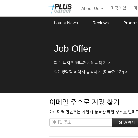
본
메
About Us
미국취업
미
문
뉴
바
토
로
글
Latest News
Reviews
Progre
가
하
기
기
Job Offer
회계 포지션 헤드헌팅 의뢰하기 >
회계경력직 이력서 등록하기 (미국거주자) >
이메일 주소로 계정 찾기
아이디/비밀번호는 가입시 등록한 메일 주소로 알려드립