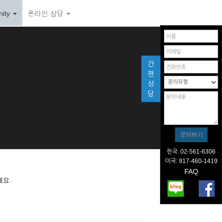
ity
온라인 상담
간
편
상
담
한국: 02-561-6306
미국: 917-460-1419
FAQ
세요.