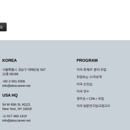
KOREA
PROGRAM
서울특별시 강남구 테헤란로 507
미국 회계/IT 분야 취업
12층 06168
취업하는 미국유학
+82-2-561-6306
미국 인턴십
info@pluscareer.net
미국 연수
USA HQ
영주권 + CPA + 취업
54 W 40th St. #1121
미국 방문연구원/교환교수
New York, NY 10018
+1-917-460-1419
info@pluscareer.net