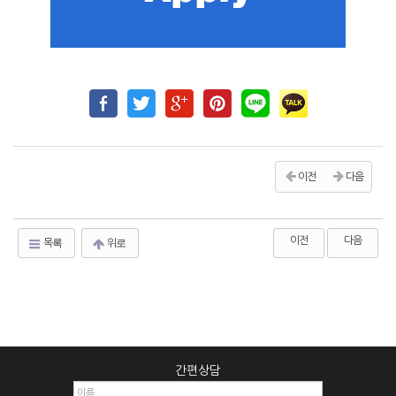
이전
다음
이전
다음
목록
위로
간편상담