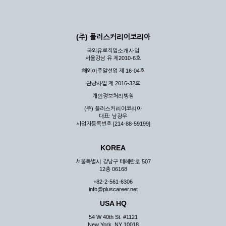
(주) 플러스커리어코리아
국외유료직업소개사업
서울강남 유 제2010-6호
해외이주알선업 제 16-04호
관광사업 제 2016-32호
개인정보처리방침
(주) 플러스커리어코리아
대표: 남광우
사업자등록번호 [214-88-59199]
KOREA
서울특별시 강남구 테헤란로 507
12층 06168
+82-2-561-6306
info@pluscareer.net
USA HQ
54 W 40th St. #1121
New York, NY 10018