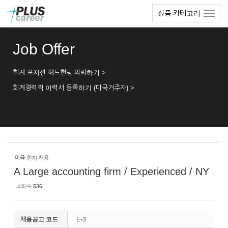
Sketchbook5, 스케치북5
Sketchbook5, 스케치북5
본
메
상품 카테고리
문
뉴
바
토
로
글
Job Offer
가
하
기
기
회계 포지션 헤드헌팅 의뢰하기 >
회계경력직 이력서 등록하기 (미국거주자) >
미국 현지 채용
A Large accounting firm / Experienced / NY
조회 수
536
채용공고 코드
E-3