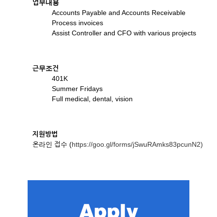
업무내용
Accounts Payable and Accounts Receivable
Process invoices
Assist Controller and CFO with various projects
근무조건
401K
Summer Fridays
Full medical, dental, vision
지원방법
온라인 접수 (
https://goo.gl/forms/jSwuRAmks83pcunN2)