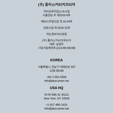
(주) 플러스커리어코리아
국외유료직업소개사업
서울강남 유 제2010-6호
해외이주알선업 제 16-04호
관광사업 제 2016-32호
개인정보처리방침
(주) 플러스커리어코리아
대표: 남광우
사업자등록번호 [214-88-59199]
KOREA
서울특별시 강남구 테헤란로 507
12층 06168
+82-2-561-6306
info@pluscareer.net
USA HQ
54 W 40th St. #1121
New York, NY 10018
+1-917-460-1419
info@pluscareer.net