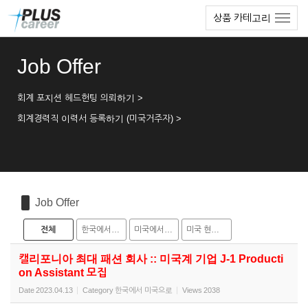
Sketchbook5, 스케치북5
Sketchbook5, 스케치북5
본
메
상품 카테고리
문
뉴
바
토
로
글
Job Offer
가
하
기
기
회계 포지션 헤드헌팅 의뢰하기 >
회계경력직 이력서 등록하기 (미국거주자) >
Job Offer
전체
한국에서 미국으로
미국에서 한국으로
미국 현지 채용
캘리포니아 최대 패션 회사 :: 미국계 기업 J-1 Producti
on Assistant 모집
Date
2023.04.13
Category
한국에서 미국으로
Views
2038