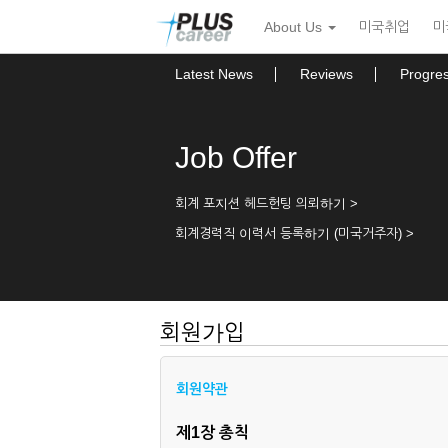
본
메
About Us
미국취업
미
문
뉴
바
토
로
글
Latest News
Reviews
Progre
가
하
기
기
Job Offer
회계 포지션 헤드헌팅 의뢰하기 >
회계경력직 이력서 등록하기 (미국거주자) >
회원가입
회원약관
제1장 총칙