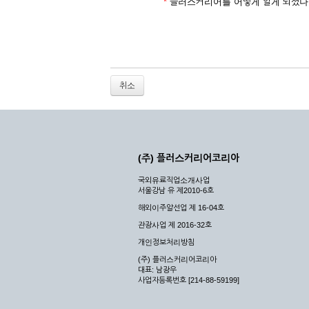
2. 개인정보를 허위로 기재하여 신청할 경우
*
플러스커리어를 어떻게 알게 되셨나
3. 경쟁 관게에 있는 이용자가 신청할 경우
4. 타인의 서비스 이용을 방해하거나, 정보를
5. 기타 회사가 정한 이용신청서에 기재사항이 
6. 이용자가 영업활동 또는 부정한 용도로 본
7. 회사의 정보를 사전 승낙 없이 전재, 변조
취소
8. 기타 회사가 정한 제반 사항을 위반하며 신
제5조 (서비스의 이용 및 중지)
① 서비스의 이용은 연중무휴, 1일 24시간을 
② 시스템 점검, 교체 및 고장, 기술적인 이유
(주) 플러스커리어코리아
이 서비스의 전부 또는 일부를 일시적 또는 영
국외유료직업소개사업
③ 기타 회사는 서비스를 제공할 수 없는 합당
서울강남 유 제2010-6호
④ 회사는 제 2항 및 제 3항의 사유로 서비
해외이주알선업 제 16-04호
제3장 권리 및 의무
관광사업 제 2016-32호
개인정보처리방침
제6조 (회사의 의무)
(주) 플러스커리어코리아
대표: 남광우
① 회사는 특별한 사정이 없는 한 이용자가 신
사업자등록번호 [214-88-59199]
② 회사는 이용자의 개인 신상 정보를 본인의 
되지 않습니다.