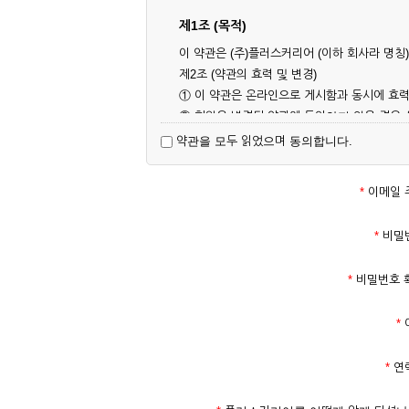
제1조 (목적)
이 약관은 (주)플러스커리어 (이하 회사라 명
제2조 (약관의 효력 및 변경)
① 이 약관은 온라인으로 게시함과 동시에 효력
② 회원은 변경된 약관에 동의하지 않을 경우
대해 동의한 것으로 간주됩니다.
약관을 모두 읽었으며 동의합니다.
제3조 (약관의 외 준칙)
이 약관에 명시되지 않은 사항은 회사의 공지,
*
이메일 
제2장 서비스 이용 계약
*
비밀
제4조 (이용계약의 성립)
*
비밀번호 
① 서비스 이용계약은 서비스 이용 희망자가 
의 실명 확인 절차를 밟을 수 있습니다.
*
② 회원가입시 입력한 ID는 변경할 수 없으며
다.
*
연
③ 회사는 아래의 각 호에 해당하는 이용자에 
1. 타인의 성명, 주민등록번호를 이용하여 신