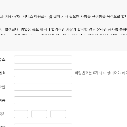
칭)과 이용자간의 서비스 이용조건 및 절차 기타 필요한 사항을 규정함을 목적으로 합
이 발생되며, 영업상 중요 하거나 합리적인 사유가 발생할 경우 온라인 공사를 통하
 서비스 이용을 중단하고 이용계약을 해지할 수 있습니다. 약관의 효력 발생일 이
 이용안내 및 기타 관계법령의 규정에 따릅니다.
주소
비밀번호는 6자리 이상이어야 하
번호
확인
본 약관에 동의한 후 신청자의 실질 정보를 입력하여 회사에 신청하고 회사가 이를 
이름
, 회원 1인당 한 개의 ID가 발급됩니다. 부득이한 경우로 인해 변경하고자 하는 경
-
-
락처
대하여는 가입을 거절하거나 취소할 수 있으며, 실명으로 등록하지 않은 자의 일체의
청할 경우