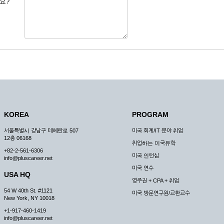
요?
 도용한 경우
미비 된 경우
 서비스를 이용할 경우
, 복사하여 이용하는 경우
청하는 경우
원칙으로 합니다.
, 국가비상사태, 정전, 서비스 설비의 장애, 서비스 이용의 폭주 등의 정상적인 서비
KOREA
PROGRAM
구적으로 중지할 수 있습니다.
서울특별시 강남구 테헤란로 507
미국 회계/IT 분야 취업
한 사유가 발생한 경우
12층 06168
취업하는 미국유학
스의 제공이 일시적으로 중지됨으로 인해 이용자 또는 제 3자가 입은 손해에 대하여 
+82-2-561-6306
미국 인턴십
info@pluscareer.net
미국 연수
USA HQ
영주권 + CPA + 취업
54 W 40th St. #1121
미국 방문연구원/교환교수
New York, NY 10018
청한 후 즉시 서비스를 이용할 수 있도록 하고 계속적, 안정적으로 서비스를 제공할
+1-917-460-1419
승낙 없이 타인에게 누설, 배포하여서는 안됩니다. 다만, 관계법령에 의하여 국가
info@pluscareer.net