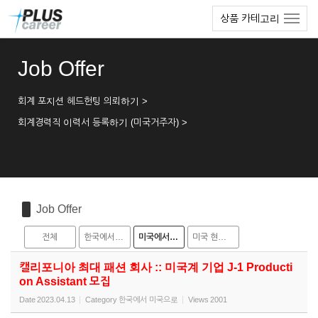
Sketchbook5, 스케치북5
Sketchbook5, 스케치북5
본
메
상품 카테고리
문
뉴
바
토
로
글
Job Offer
가
하
기
기
회계 포지션 헤드헌팅 의뢰하기 >
회계경력직 이력서 등록하기 (미국거주자) >
Job Offer
전체
한국에서 미국으로
미국에서 한국으로
미국 현지 채용
캘리포니아 최대 패션 회사 :: 미국계 기업 J-1 Producti
on Assistant 모집
Date
2023.04.13
Category
한국에서 미국으로
Views
2001