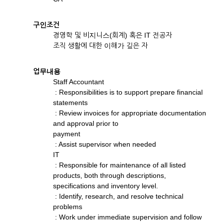
구인조건
경영학 및 비지니스(회계) 혹은 IT 전공자
조직 생활에 대한 이해가 깊은 자
업무내용
Staff Accountant
: Responsibilities is to support prepare financial
statements
: Review invoices for appropriate documentation
and approval prior to
payment
: Assist supervisor when needed
IT
: Responsible for maintenance of all listed
products, both through descriptions,
specifications and inventory level.
: Identify, research, and resolve technical
problems
: Work under immediate supervision and follow