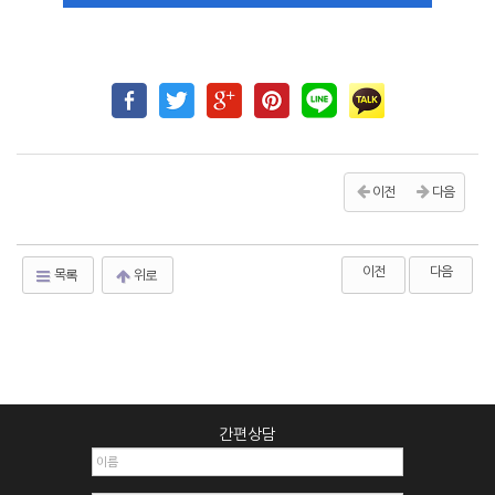
이전
다음
이전
다음
목록
위로
간편상담