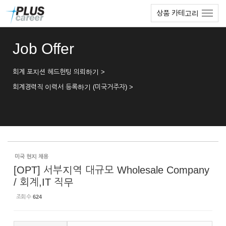
Sketchbook5, 스케치북5
Sketchbook5, 스케치북5
본
메
상품 카테고리
문
뉴
바
토
로
글
Job Offer
가
하
기
기
회계 포지션 헤드헌팅 의뢰하기 >
회계경력직 이력서 등록하기 (미국거주자) >
미국 현지 채용
[OPT] 서부지역 대규모 Wholesale Company
/ 회계,IT 직무
조회 수
624