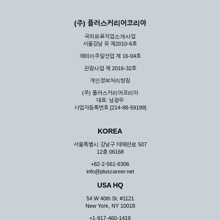
(주) 플러스커리어코리아
국외유료직업소개사업
서울강남 유 제2010-6호
해외이주알선업 제 16-04호
관광사업 제 2016-32호
개인정보처리방침
(주) 플러스커리어코리아
대표: 남광우
사업자등록번호 [214-88-59199]
KOREA
서울특별시 강남구 테헤란로 507
12층 06168
+82-2-561-6306
info@pluscareer.net
USA HQ
54 W 40th St. #1121
New York, NY 10018
+1-917-460-1419