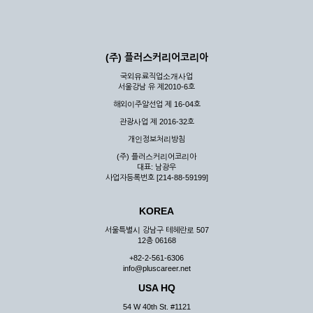
(주) 플러스커리어코리아
국외유료직업소개사업
서울강남 유 제2010-6호
해외이주알선업 제 16-04호
관광사업 제 2016-32호
개인정보처리방침
(주) 플러스커리어코리아
대표: 남광우
사업자등록번호 [214-88-59199]
KOREA
서울특별시 강남구 테헤란로 507
12층 06168
+82-2-561-6306
info@pluscareer.net
USA HQ
54 W 40th St. #1121