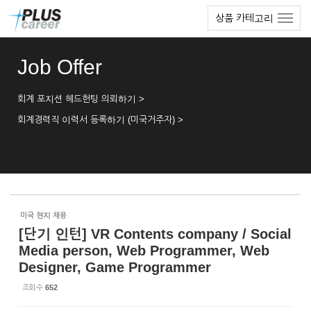
Sketchbook5, 스케치북5
Sketchbook5, 스케치북5
본
메
상품 카테고리
문
뉴
바
토
로
글
Job Offer
가
하
기
기
회계 포지션 헤드헌팅 의뢰하기 >
회계경력직 이력서 등록하기 (미국거주자) >
미국 현지 채용
[단기 인턴] VR Contents company / Social
Media person, Web Programmer, Web
Designer, Game Programmer
조회 수
652