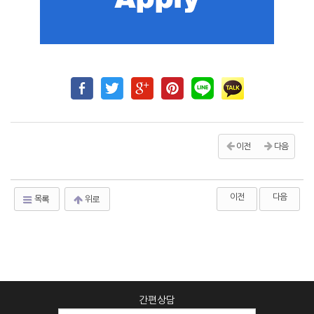
이전
다음
이전
다음
목록
위로
간편상담