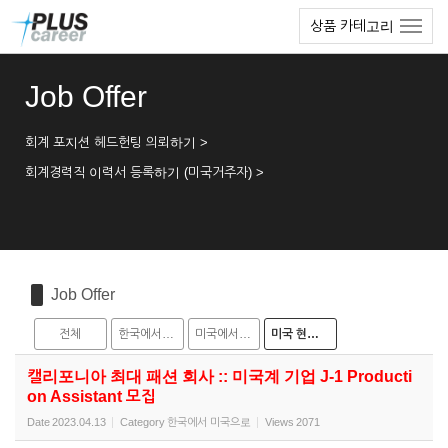
Sketchbook5, 스케치북5
Sketchbook5, 스케치북5
본
메
상품 카테고리
문
뉴
바
토
로
글
Job Offer
가
하
기
기
회계 포지션 헤드헌팅 의뢰하기 >
회계경력직 이력서 등록하기 (미국거주자) >
Job Offer
전체
한국에서 미국으로
미국에서 한국으로
미국 현지 채용
캘리포니아 최대 패션 회사 :: 미국계 기업 J-1 Producti
on Assistant 모집
Date
2023.04.13
Category
한국에서 미국으로
Views
2071