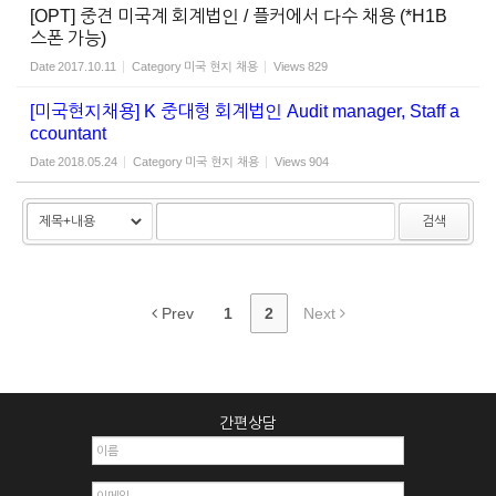
[OPT] 중견 미국계 회계법인 / 플커에서 다수 채용 (*H1B
스폰 가능)
Date
2017.10.11
Category
미국 현지 채용
Views
829
[미국현지채용] K 중대형 회계법인 Audit manager, Staff a
ccountant
Date
2018.05.24
Category
미국 현지 채용
Views
904
검색
Prev
1
2
Next
간편상담