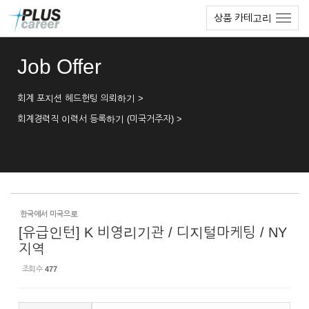
Sketchbook5, 스케치북5
Sketchbook5, 스케치북5
본
메
상품 카테고리
문
뉴
바
토
로
글
Job Offer
가
하
기
기
회계 포지션 헤드헌팅 의뢰하기 >
회계경력직 이력서 등록하기 (미국거주자) >
한국에서 미국으로
[유급인턴] K 비영리기관 / 디지털마케팅 / NY
지역
조회 수
477