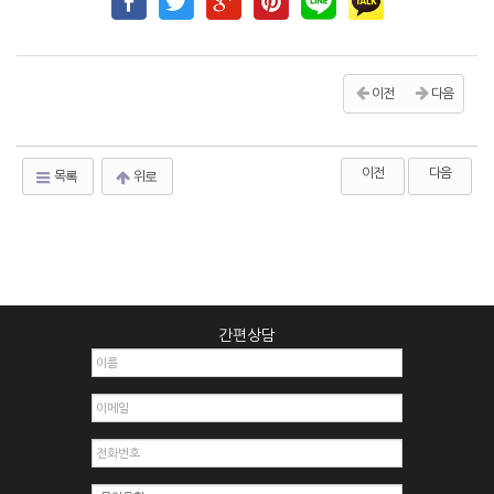
이전
다음
이전
다음
목록
위로
간편상담