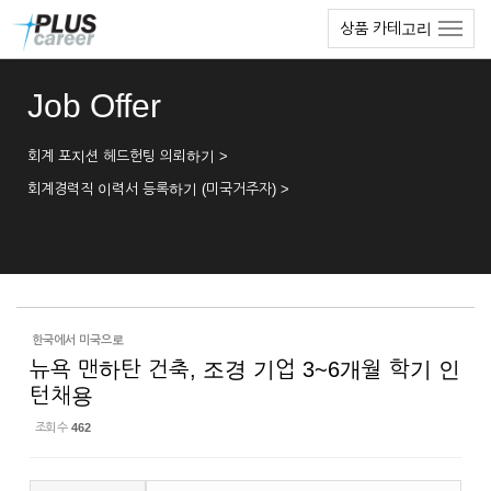
Sketchbook5, 스케치북5
Sketchbook5, 스케치북5
본
메
상품 카테고리
문
뉴
바
토
로
글
Job Offer
가
하
기
기
회계 포지션 헤드헌팅 의뢰하기 >
회계경력직 이력서 등록하기 (미국거주자) >
한국에서 미국으로
뉴욕 맨하탄 건축, 조경 기업 3~6개월 학기 인
턴채용
조회 수
462