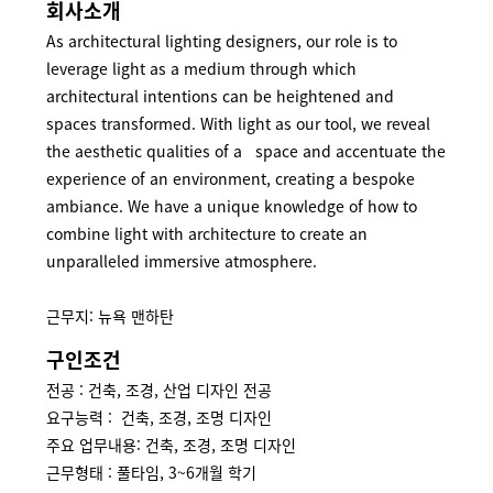
회사소개
As architectural lighting designers, our role is to
leverage light as a medium through which
architectural intentions can be heightened and
spaces transformed. With light as our tool, we reveal
the aesthetic qualities of a space and accentuate the
experience of an environment, creating a bespoke
ambiance. We have a unique knowledge of how to
combine light with architecture to create an
unparalleled immersive atmosphere.
근무지: 뉴욕 맨하탄
구인조건
전공 : 건축, 조경, 산업 디자인 전공
요구능력 : 건축, 조경, 조명 디자인
주요 업무내용:
건축, 조경, 조명 디자인
근무형태 : 풀타임, 3~6개월 학기