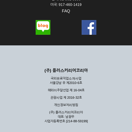
미국: 917-460-1419
FAQ
(주) 플러스커리어코리아
국외유료직업소개사업
서울강남 유 제2010-6호
해외이주알선업 제 16-04호
관광사업 제 2016-32호
개인정보처리방침
(주) 플러스커리어코리아
대표: 남광우
사업자등록번호 [214-88-59199]