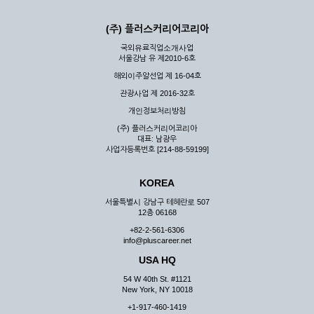
(주) 플러스커리어코리아
국외유료직업소개사업
서울강남 유 제2010-6호
해외이주알선업 제 16-04호
관광사업 제 2016-32호
개인정보처리방침
(주) 플러스커리어코리아
대표: 남광우
사업자등록번호 [214-88-59199]
KOREA
서울특별시 강남구 테헤란로 507
12층 06168
+82-2-561-6306
info@pluscareer.net
USA HQ
54 W 40th St. #1121
New York, NY 10018
+1-917-460-1419