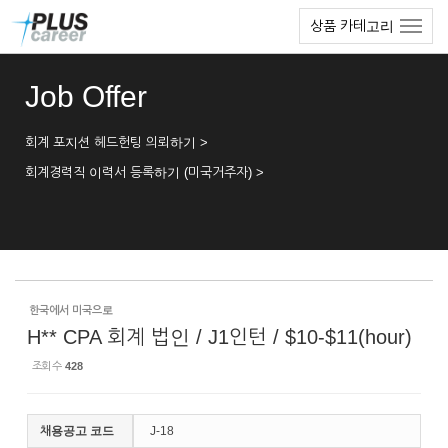
Sketchbook5, 스케치북5
Sketchbook5, 스케치북5
본
메
상품 카테고리
문
뉴
바
토
로
글
Job Offer
가
하
기
기
회계 포지션 헤드헌팅 의뢰하기 >
회계경력직 이력서 등록하기 (미국거주자) >
한국에서 미국으로
H** CPA 회계 법인 / J1인턴 / $10-$11(hour)
조회 수
428
채용공고 코드
J-18