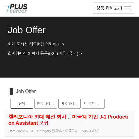
Sketchbook5, 스케치북5
Sketchbook5, 스케치북5
본
메
상품 카테고리
문
뉴
바
토
로
글
Job Offer
가
하
기
기
회계 포지션 헤드헌팅 의뢰하기 >
회계경력직 이력서 등록하기 (미국거주자) >
Job Offer
전체
한국에서 미국으로
미국에서 한국으로
미국 현지 채용
캘리포니아 최대 패션 회사 :: 미국계 기업 J-1 Producti
on Assistant 모집
Date
2023.04.13
Category
한국에서 미국으로
Views
2026