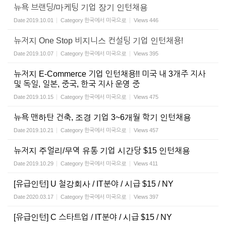
뉴욕 브랜딩/마케팅 기업 장기 인턴채용
Date
2019.10.01
Category
한국에서 미국으로
Views
446
뉴저지 One Stop 비지니스 컨설팅 기업 인턴채용!
Date
2019.10.07
Category
한국에서 미국으로
Views
395
뉴저지 E-Commerce 기업 인턴채용!! 미국 내 3개주 지사
및 독일, 일본, 중국, 한국 지사 운영 중
Date
2019.10.15
Category
한국에서 미국으로
Views
475
뉴욕 맨하탄 건축, 조경 기업 3~6개월 학기 인턴채용
Date
2019.10.21
Category
한국에서 미국으로
Views
457
뉴저지 주얼리/무역 유통 기업 시간당 $15 인턴채용
Date
2019.10.29
Category
한국에서 미국으로
Views
411
[유급인턴] U 철강회사 / IT분야 / 시급 $15 / NY
Date
2020.03.17
Category
한국에서 미국으로
Views
397
[유급인턴] C 스타트업 / IT분야 / 시급 $15 / NY