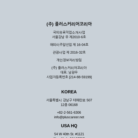
(주) 플러스커리어코리아
국외유료직업소개사업
서울강남 유 제2010-6호
해외이주알선업 제 16-04호
관광사업 제 2016-32호
개인정보처리방침
(주) 플러스커리어코리아
대표: 남광우
사업자등록번호 [214-88-59199]
KOREA
서울특별시 강남구 테헤란로 507
12층 06168
+82-2-561-6306
info@pluscareer.net
USA HQ
54 W 40th St. #1121