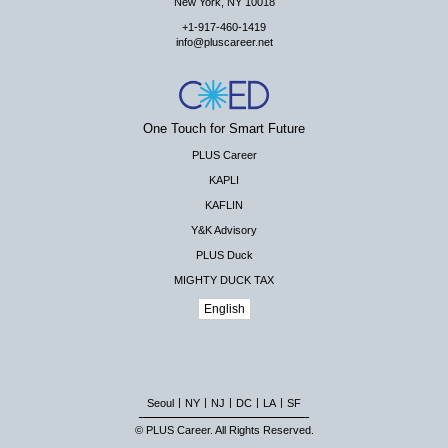
New York, NY 10018
+1-917-460-1419
info@pluscareer.net
One Touch for Smart Future
PLUS Career
KAPLI
KAFLIN
Y&K Advisory
PLUS Duck
MIGHTY DUCK TAX
English
|
|
|
|
|
Seoul
NY
NJ
DC
LA
SF
© PLUS Career. All Rights Reserved.