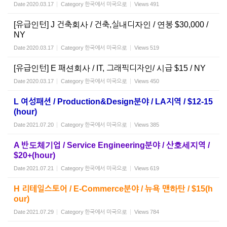
Date
2020.03.17
Category
한국에서 미국으로
Views
491
[유급인턴] J 건축회사 / 건축,실내디자인 / 연봉 $30,000 /
NY
Date
2020.03.17
Category
한국에서 미국으로
Views
519
[유급인턴] E 패션회사 / IT, 그래픽디자인/ 시급 $15 / NY
Date
2020.03.17
Category
한국에서 미국으로
Views
450
L 여성패션 / Production&Design분야 / LA지역 / $12-15
(hour)
Date
2021.07.20
Category
한국에서 미국으로
Views
385
A 반도체기업 / Service Engineering분야 / 산호세지역 /
$20+(hour)
Date
2021.07.21
Category
한국에서 미국으로
Views
619
H 리테일스토어 / E-Commerce분야 / 뉴욕 맨하탄 / $15(h
our)
Date
2021.07.29
Category
한국에서 미국으로
Views
784