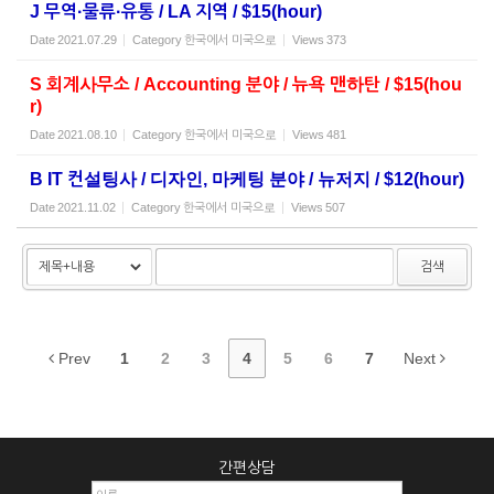
J 무역·물류·유통 / LA 지역 / $15(hour)
Date
2021.07.29
Category
한국에서 미국으로
Views
373
S 회계사무소 / Accounting 분야 / 뉴욕 맨하탄 / $15(hou
r)
Date
2021.08.10
Category
한국에서 미국으로
Views
481
B IT 컨설팅사 / 디자인, 마케팅 분야 / 뉴저지 / $12(hour)
Date
2021.11.02
Category
한국에서 미국으로
Views
507
검색
Prev
1
2
3
4
5
6
7
Next
간편상담