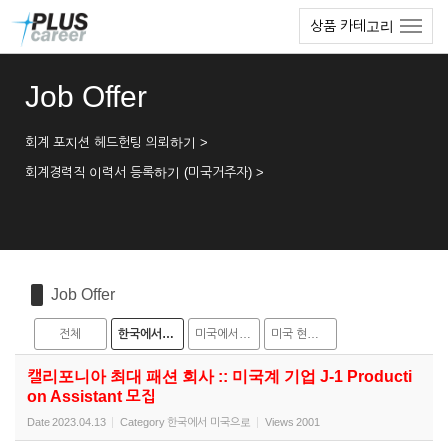
Sketchbook5, 스케치북5
Sketchbook5, 스케치북5
본
메
상품 카테고리
문
뉴
바
토
로
글
Job Offer
가
하
기
기
회계 포지션 헤드헌팅 의뢰하기 >
회계경력직 이력서 등록하기 (미국거주자) >
Job Offer
전체
한국에서 미국으로
미국에서 한국으로
미국 현지 채용
캘리포니아 최대 패션 회사 :: 미국계 기업 J-1 Producti
on Assistant 모집
Date
2023.04.13
Category
한국에서 미국으로
Views
2001