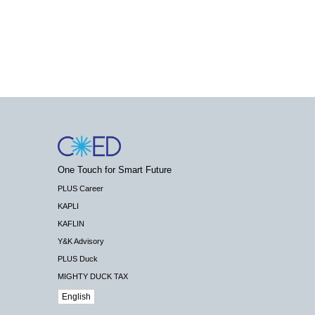
One Touch for Smart Future
PLUS Career
KAPLI
KAFLIN
Y&K Advisory
PLUS Duck
MIGHTY DUCK TAX
English