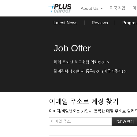
본
메
About Us
미국취업
미
문
뉴
바
토
로
글
Latest News
Reviews
Progre
가
하
기
기
Job Offer
회계 포지션 헤드헌팅 의뢰하기 >
회계경력직 이력서 등록하기 (미국거주자) >
이메일 주소로 계정 찾기
아이디/비밀번호는 가입시 등록한 메일 주소로 알려드립