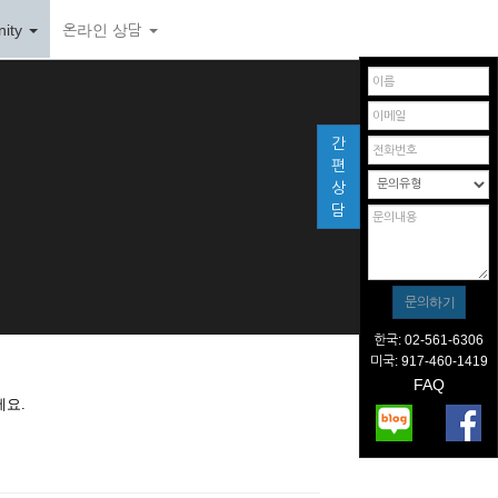
ity
온라인 상담
간
편
상
담
한국: 02-561-6306
미국: 917-460-1419
FAQ
세요.