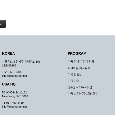
KOREA
PROGRAM
서울특별시 강남구 테헤란로 507
미국 회계/IT 분야 취업
12층 06168
취업하는 미국유학
+82-2-561-6306
미국 인턴십
info@pluscareer.net
미국 연수
USA HQ
영주권 + CPA + 취업
54 W 40th St. #1121
미국 방문연구원/교환교수
New York, NY 10018
+1-917-460-1419
info@pluscareer.net