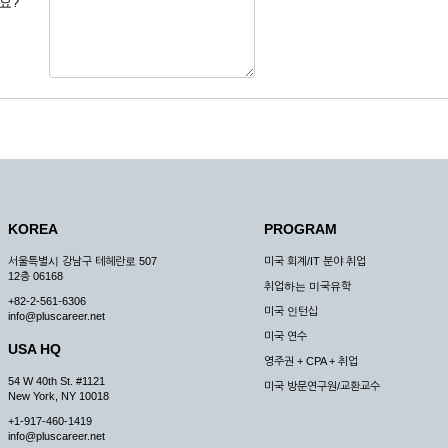
요?
 도용한 경우
미비 된 경우
 서비스를 이용할 경우
, 복사하여 이용하는 경우
청하는 경우
원칙으로 합니다.
, 국가비상사태, 정전, 서비스 설비의 장애, 서비스 이용의 폭주 등의 정상적인 서비
KOREA
PROGRAM
구적으로 중지할 수 있습니다.
서울특별시 강남구 테헤란로 507
미국 회계/IT 분야 취업
한 사유가 발생한 경우
12층 06168
취업하는 미국유학
스의 제공이 일시적으로 중지됨으로 인해 이용자 또는 제 3자가 입은 손해에 대하여 
+82-2-561-6306
미국 인턴십
info@pluscareer.net
미국 연수
USA HQ
영주권 + CPA + 취업
54 W 40th St. #1121
미국 방문연구원/교환교수
New York, NY 10018
청한 후 즉시 서비스를 이용할 수 있도록 하고 계속적, 안정적으로 서비스를 제공할
+1-917-460-1419
승낙 없이 타인에게 누설, 배포하여서는 안됩니다. 다만, 관계법령에 의하여 국가
info@pluscareer.net