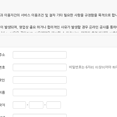
칭)과 이용자간의 서비스 이용조건 및 절차 기타 필요한 사항을 규정함을 목적으로 합
이 발생되며, 영업상 중요 하거나 합리적인 사유가 발생할 경우 온라인 공사를 통하
 서비스 이용을 중단하고 이용계약을 해지할 수 있습니다. 약관의 효력 발생일 이
 이용안내 및 기타 관계법령의 규정에 따릅니다.
주소
비밀번호는 6자리 이상이어야 하
번호
확인
본 약관에 동의한 후 신청자의 실질 정보를 입력하여 회사에 신청하고 회사가 이를 
이름
, 회원 1인당 한 개의 ID가 발급됩니다. 부득이한 경우로 인해 변경하고자 하는 경
-
-
락처
대하여는 가입을 거절하거나 취소할 수 있으며, 실명으로 등록하지 않은 자의 일체의
청할 경우