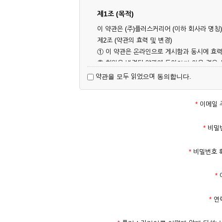
제1조 (목적)
이 약관은 (주)플러스커리어 (이하 회사라 명
제2조 (약관의 효력 및 변경)
① 이 약관은 온라인으로 게시함과 동시에 효력
② 회원은 변경된 약관에 동의하지 않을 경우
대해 동의한 것으로 간주됩니다.
약관을 모두 읽었으며 동의합니다.
제3조 (약관의 외 준칙)
이 약관에 명시되지 않은 사항은 회사의 공지,
*
이메일 
제2장 서비스 이용 계약
*
비밀
제4조 (이용계약의 성립)
*
비밀번호 
① 서비스 이용계약은 서비스 이용 희망자가 
의 실명 확인 절차를 밟을 수 있습니다.
*
② 회원가입시 입력한 ID는 변경할 수 없으며
다.
*
연
③ 회사는 아래의 각 호에 해당하는 이용자에 
1. 타인의 성명, 주민등록번호를 이용하여 신