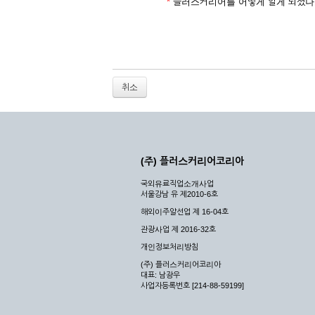
2. 개인정보를 허위로 기재하여 신청할 경우
*
플러스커리어를 어떻게 알게 되셨나
3. 경쟁 관게에 있는 이용자가 신청할 경우
4. 타인의 서비스 이용을 방해하거나, 정보를
5. 기타 회사가 정한 이용신청서에 기재사항이 
6. 이용자가 영업활동 또는 부정한 용도로 본
7. 회사의 정보를 사전 승낙 없이 전재, 변조
취소
8. 기타 회사가 정한 제반 사항을 위반하며 신
제5조 (서비스의 이용 및 중지)
① 서비스의 이용은 연중무휴, 1일 24시간을 
② 시스템 점검, 교체 및 고장, 기술적인 이유
(주) 플러스커리어코리아
이 서비스의 전부 또는 일부를 일시적 또는 영
국외유료직업소개사업
③ 기타 회사는 서비스를 제공할 수 없는 합당
서울강남 유 제2010-6호
④ 회사는 제 2항 및 제 3항의 사유로 서비
해외이주알선업 제 16-04호
제3장 권리 및 의무
관광사업 제 2016-32호
개인정보처리방침
제6조 (회사의 의무)
(주) 플러스커리어코리아
대표: 남광우
① 회사는 특별한 사정이 없는 한 이용자가 신
사업자등록번호 [214-88-59199]
② 회사는 이용자의 개인 신상 정보를 본인의 
되지 않습니다.