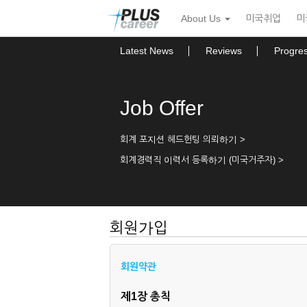
본
메
About Us
미국취업
미
문
뉴
바
토
로
글
Latest News
Reviews
Progre
가
하
기
기
Job Offer
회계 포지션 헤드헌팅 의뢰하기 >
회계경력직 이력서 등록하기 (미국거주자) >
회원가입
회원약관
제1장 총칙