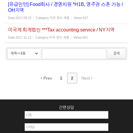
[유급인턴] Food회사 / 경영지원 *H1B, 영주권 스폰 가능 /
OH지역
Date
2017.09.22
Category
미국 현지 채용
Views
527
미국계 회계법인 ***Tax accounting service / NY지역
Date
2017.11.13
Category
미국 현지 채용
Views
601
검색
Prev
1
2
Next
간편상담