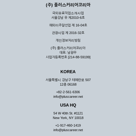
(주) 플러스커리어코리아
국외유료직업소개사업
서울강남 유 제2010-6호
해외이주알선업 제 16-04호
관광사업 제 2016-32호
개인정보처리방침
(주) 플러스커리어코리아
대표: 남광우
사업자등록번호 [214-88-59199]
KOREA
서울특별시 강남구 테헤란로 507
12층 06168
+82-2-561-6306
info@pluscareer.net
USA HQ
54 W 40th St. #1121
New York, NY 10018
+1-917-460-1419
info@pluscareer.net