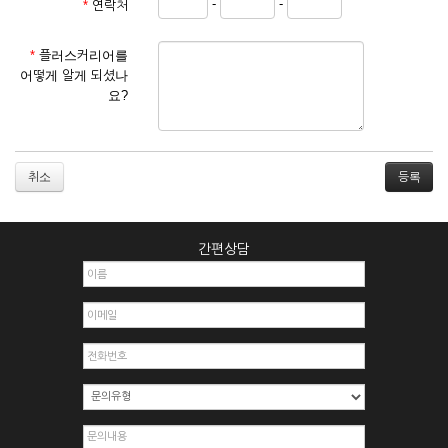
-
-
*
연락처
① 서비스 이용계약은 서비스 이용 희망자가 본 약관에 동의한
후 신청자의 실질 정보를 입력하여 회사에 신청하고 회사가 이
를 심사, 승낙함으로써 성립하며, 회사는 신청자의 실명 확인 절
*
플러스커리어를
차를 밟을 수 있습니다.
어떻게 알게 되셨나
② 회원가입시 입력한 ID는 변경할 수 없으며, 회원 1인당 한 개
요?
의 ID가 발급됩니다. 부득이한 경우로 인해 변경하고자 하는 경
우에는 해당 아이디를 해지하고 재가입해야 합니다.
③ 회사는 아래의 각 호에 해당하는 이용자에 대하여는 가입을
거절하거나 취소할 수 있으며, 실명으로 등록하지 않은 자의 일
취소
체의 권리를 제한할 수 있습니다.
1. 타인의 성명, 주민등록번호를 이용하여 신청할 경우
2. 개인정보를 허위로 기재하여 신청할 경우
간편상담
3. 경쟁 관게에 있는 이용자가 신청할 경우
4. 타인의 서비스 이용을 방해하거나, 정보를 도용한 경우
5. 기타 회사가 정한 이용신청서에 기재사항이 미비 된 경우
6. 이용자가 영업활동 또는 부정한 용도로 본 서비스를 이용할
경우
7. 회사의 정보를 사전 승낙 없이 전재, 변조, 복사하여 이용하
는 경우
8. 기타 회사가 정한 제반 사항을 위반하며 신청하는 경우
제5조 (서비스의 이용 및 중지)