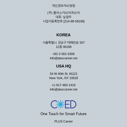
우 그 처리를 위해 노력해야 합니다.
개인정보처리방침
제7조 (회원의 의무)
(주) 플러스커리어코리아
대표: 남광우
① 회원은 ID와 비밀 번호에 관한 모든 관리의 책임이 있으며
사업자등록번호 [214-88-59199]
자신의 ID가 부정하게 사용된 경우, 이용자는 반드시 회사에 그
사실을 통보해야 합니다.
KOREA
② 회원은 이용신청서의 기재내용 중 변경된 내용이 있는 경우
서비스를 통하여 그 내용을 회사에 통지하여야 합니다.
서울특별시 강남구 테헤란로 507
12층 06168
③ 다른 회원의 ID와 비밀번호를 부당하게 사용하는 행위를
하지 않아야 합니다.
+82-2-561-6306
info@pluscareer.net
④ 회원은 회사의 서비스에서 타 사이트의 홍보행위를 하지 않
아야 하며 공공질서나 미풍약속에 위배되는 내용 혹은 저작권을
USA HQ
포함한 지적 재산권을 침해 할 수 있는 행동을 하지 않아야 합니
54 W 40th St. #1121
다.
New York, NY 10018
⑤ 회원은 회사의 사전 승낙 없이 서비스를 이용하여 어떠한 영
+1-917-460-1419
리 행위도 할 수 없습니다.
info@pluscareer.net
⑥ 회원은 관계법령, 약관의 규정, 이용안내 및 주의사항 등 회
사가 통지하는 사항을 준수하여야 하며, 기타 회사의 업무에 방
해되는 행위를 하여서는 아니 됩니다.
제8조 (회원의 관리)
One Touch for Smart Future
PLUS Career
① 회원은 언제든 이 약관에 대한 동의를 철회할 수 있습니다.