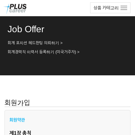
본
메
상품 카테고리
문
뉴
바
토
로
글
Job Offer
가
하
기
기
회계 포지션 헤드헌팅 의뢰하기 >
회계경력직 이력서 등록하기 (미국거주자) >
회원가입
회원약관
제1장 총칙