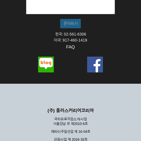
① 서비스의 이용은 연중무휴, 1일 24시간을 원칙으로 합니다.
② 시스템 점검, 교체 및 고장, 기술적인 이유, 국가비상사태, 정
전, 서비스 설비의 장애, 서비스 이용의 폭주 등의 정상적인 서비
스가 불가능할 경우 회사는 사전 공지나 예고 없이 서비스의 전
부 또는 일부를 일시적 또는 영구적으로 중지할 수 있습니다.
한국: 02-561-6306
③ 기타 회사는 서비스를 제공할 수 없는 합당한 사유가 발생한
미국: 917-460-1419
경우
FAQ
④ 회사는 제 2항 및 제 3항의 사유로 서비스의 제공이 일시적
으로 중지됨으로 인해 이용자 또는 제 3자가 입은 손해에 대하
여 배상하지 않습니다.
제3장 권리 및 의무
제6조 (회사의 의무)
① 회사는 특별한 사정이 없는 한 이용자가 신청한 후 즉시 서
비스를 이용할 수 있도록 하고 계속적, 안정적으로 서비스를 제
공할 수 있도록 최선의 노력을 다하여야 합니다.
(주) 플러스커리어코리아
② 회사는 이용자의 개인 신상 정보를 본인의 승낙 없이 타인에
국외유료직업소개사업
게 누설, 배포하여서는 안됩니다. 다만, 관계법령에 의하여 국가
서울강남 유 제2010-6호
기관 등의 합법적인 요구가 있는 경우에는 해당 되지 않습니다.
해외이주알선업 제 16-04호
③ 회사는 이용자로부터 제기되는 의견이나 불만이 정당하다고
인정할 경우에는 즉시 처리하여야 하며, 즉시 처리가 곤란한 경
관광사업 제 2016-32호