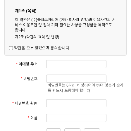
제1조 (목적)
이 약관은 (주)플러스커리어 (이하 회사라 명칭)과 이용자간의 서
비스 이용조건 및 절차 기타 필요한 사항을 규정함을 목적으로
합니다.
제2조 (약관의 효력 및 변경)
① 이 약관은 온라인으로 게시함과 동시에 효력이 발생되며, 영
약관을 모두 읽었으며 동의합니다.
업상 중요 하거나 합리적인 사유가 발생할 경우 온라인 공사를
통하여 변경할 수 있습니다.
② 회원은 변경된 약관에 동의하지 않을 경우 서비스 이용을 중
*
이메일 주소
단하고 이용계약을 해지할 수 있습니다. 약관의 효력 발생일 이
후의 계속적인 서비스 이용은 약관의 변경사항에 대해 동의한
것으로 간주됩니다.
*
비밀번호
비밀번호는 6자리 이상이어야 하며 영문과 숫자
제3조 (약관의 외 준칙)
를 반드시 포함해야 합니다.
이 약관에 명시되지 않은 사항은 회사의 공지, 이용안내 및 기타
관계법령의 규정에 따릅니다.
*
비밀번호 확인
제2장 서비스 이용 계약
*
이름
제4조 (이용계약의 성립)