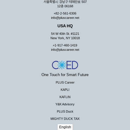
서울특별시 강남구 테헤란로 507
12층 06168
+82-2-561-6306
info@pluscareer.net
USA HQ
54 W 40th St. #1121
New York, NY 10018
+1-917-460-1419
info@pluscareer.net
One Touch for Smart Future
PLUS Career
KAPLI
KAFLIN
Y&K Advisory
PLUS Duck
MIGHTY DUCK TAX
English