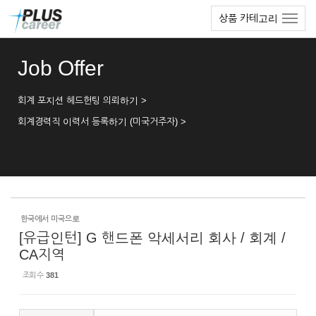
Sketchbook5, 스케치북5
Sketchbook5, 스케치북5
본
메
상품 카테고리
문
뉴
바
토
로
글
Job Offer
가
하
기
기
회계 포지션 헤드헌팅 의뢰하기 >
회계경력직 이력서 등록하기 (미국거주자) >
한국에서 미국으로
[유급인턴] G 핸드폰 악세서리 회사 / 회계 /
CA지역
조회 수
381