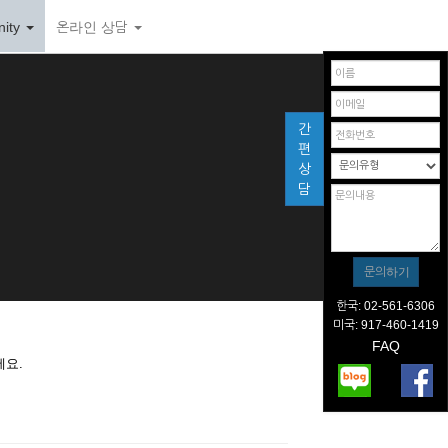
ity
온라인 상담
간
편
상
담
한국: 02-561-6306
미국: 917-460-1419
FAQ
세요.