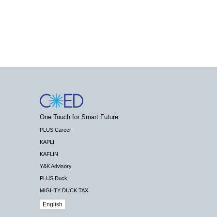
One Touch for Smart Future
PLUS Career
KAPLI
KAFLIN
Y&K Advisory
PLUS Duck
MIGHTY DUCK TAX
English