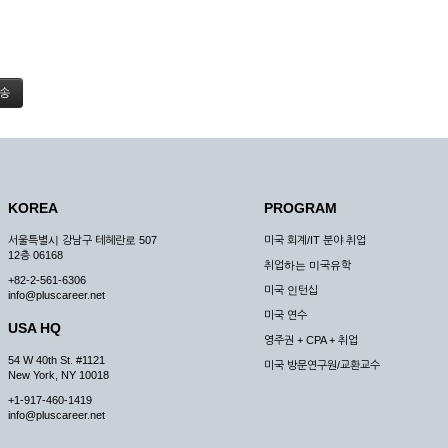
KOREA
PROGRAM
서울특별시 강남구 테헤란로 507
미국 회계/IT 분야 취업
12층 06168
취업하는 미국유학
+82-2-561-6306
미국 인턴십
info@pluscareer.net
미국 연수
USA HQ
영주권 + CPA + 취업
54 W 40th St. #1121
미국 방문연구원/교환교수
New York, NY 10018
+1-917-460-1419
info@pluscareer.net