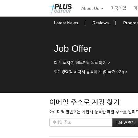
본
메
About Us
미국취업
미
문
뉴
바
토
로
글
Latest News
Reviews
Progre
가
하
기
기
Job Offer
회계 포지션 헤드헌팅 의뢰하기 >
회계경력직 이력서 등록하기 (미국거주자) >
이메일 주소로 계정 찾기
아이디/비밀번호는 가입시 등록한 메일 주소로 알려드립