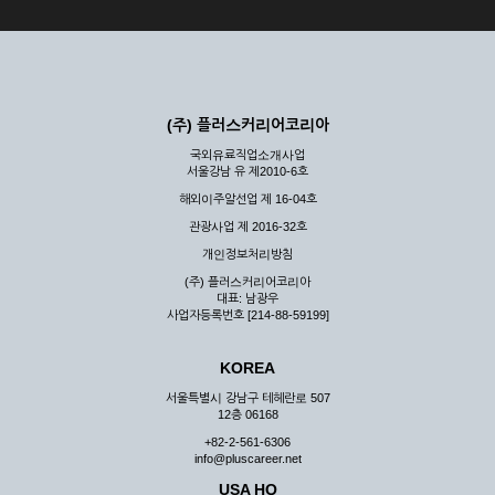
(주) 플러스커리어코리아
국외유료직업소개사업
서울강남 유 제2010-6호
해외이주알선업 제 16-04호
관광사업 제 2016-32호
개인정보처리방침
(주) 플러스커리어코리아
대표: 남광우
사업자등록번호 [214-88-59199]
KOREA
서울특별시 강남구 테헤란로 507
12층 06168
+82-2-561-6306
info@pluscareer.net
USA HQ