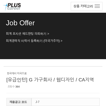
Sketchbook5, 스케치북5
Sketchbook5, 스케치북5
본
메
상품 카테고리
문
뉴
바
토
로
글
Job Offer
가
하
기
기
회계 포지션 헤드헌팅 의뢰하기 >
회계경력직 이력서 등록하기 (미국거주자) >
한국에서 미국으로
[유급인턴] G 가구회사 / 웹디자인 / CA지역
조회 수
364
채용공고 코드
J-7