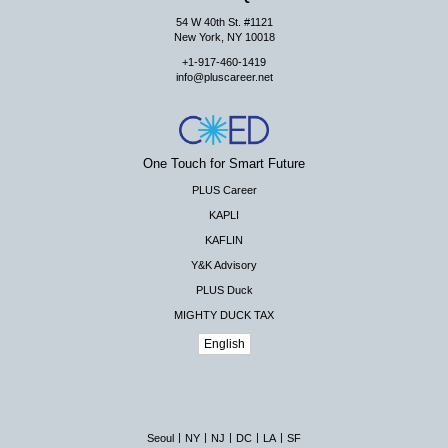
54 W 40th St. #1121
New York, NY 10018
+1-917-460-1419
info@pluscareer.net
One Touch for Smart Future
PLUS Career
KAPLI
KAFLIN
Y&K Advisory
PLUS Duck
MIGHTY DUCK TAX
English
|
|
|
|
|
Seoul
NY
NJ
DC
LA
SF