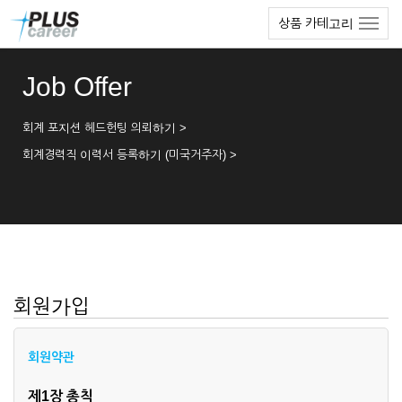
본
메
상품 카테고리
문
뉴
바
토
로
글
Job Offer
가
하
기
기
회계 포지션 헤드헌팅 의뢰하기 >
회계경력직 이력서 등록하기 (미국거주자) >
회원가입
회원약관
제1장 총칙