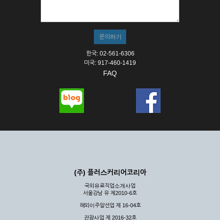
① 서비스의 이용은 연중무휴, 1일 24시간을 원칙으로 합니다.
② 시스템 점검, 교체 및 고장, 기술적인 이유, 국가비상사태, 정
전, 서비스 설비의 장애, 서비스 이용의 폭주 등의 정상적인 서비
스가 불가능할 경우 회사는 사전 공지나 예고 없이 서비스의 전
부 또는 일부를 일시적 또는 영구적으로 중지할 수 있습니다.
한국: 02-561-6306
③ 기타 회사는 서비스를 제공할 수 없는 합당한 사유가 발생한
미국: 917-460-1419
경우
FAQ
④ 회사는 제 2항 및 제 3항의 사유로 서비스의 제공이 일시적
으로 중지됨으로 인해 이용자 또는 제 3자가 입은 손해에 대하
여 배상하지 않습니다.
제3장 권리 및 의무
제6조 (회사의 의무)
① 회사는 특별한 사정이 없는 한 이용자가 신청한 후 즉시 서
비스를 이용할 수 있도록 하고 계속적, 안정적으로 서비스를 제
공할 수 있도록 최선의 노력을 다하여야 합니다.
(주) 플러스커리어코리아
② 회사는 이용자의 개인 신상 정보를 본인의 승낙 없이 타인에
국외유료직업소개사업
게 누설, 배포하여서는 안됩니다. 다만, 관계법령에 의하여 국가
서울강남 유 제2010-6호
기관 등의 합법적인 요구가 있는 경우에는 해당 되지 않습니다.
해외이주알선업 제 16-04호
③ 회사는 이용자로부터 제기되는 의견이나 불만이 정당하다고
인정할 경우에는 즉시 처리하여야 하며, 즉시 처리가 곤란한 경
관광사업 제 2016-32호