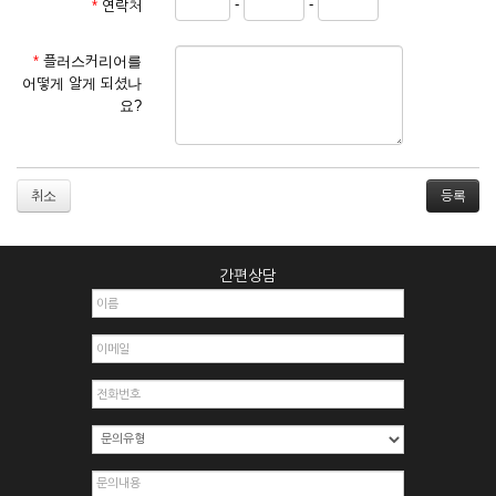
-
-
*
연락처
① 서비스 이용계약은 서비스 이용 희망자가 본 약관에 동의한
후 신청자의 실질 정보를 입력하여 회사에 신청하고 회사가 이
를 심사, 승낙함으로써 성립하며, 회사는 신청자의 실명 확인 절
*
플러스커리어를
차를 밟을 수 있습니다.
어떻게 알게 되셨나
② 회원가입시 입력한 ID는 변경할 수 없으며, 회원 1인당 한 개
요?
의 ID가 발급됩니다. 부득이한 경우로 인해 변경하고자 하는 경
우에는 해당 아이디를 해지하고 재가입해야 합니다.
③ 회사는 아래의 각 호에 해당하는 이용자에 대하여는 가입을
거절하거나 취소할 수 있으며, 실명으로 등록하지 않은 자의 일
취소
체의 권리를 제한할 수 있습니다.
1. 타인의 성명, 주민등록번호를 이용하여 신청할 경우
2. 개인정보를 허위로 기재하여 신청할 경우
간편상담
3. 경쟁 관게에 있는 이용자가 신청할 경우
4. 타인의 서비스 이용을 방해하거나, 정보를 도용한 경우
5. 기타 회사가 정한 이용신청서에 기재사항이 미비 된 경우
6. 이용자가 영업활동 또는 부정한 용도로 본 서비스를 이용할
경우
7. 회사의 정보를 사전 승낙 없이 전재, 변조, 복사하여 이용하
는 경우
8. 기타 회사가 정한 제반 사항을 위반하며 신청하는 경우
제5조 (서비스의 이용 및 중지)