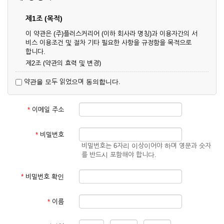
제1조 (목적)
이 약관은 (주)플러스커리어 (이하 회사라 명칭)과 이용자간의 서
비스 이용조건 및 절차 기타 필요한 사항을 규정함을 목적으로
합니다.
제2조 (약관의 효력 및 변경)
① 이 약관은 온라인으로 게시함과 동시에 효력이 발생되며, 영
약관을 모두 읽었으며 동의합니다.
업상 중요 하거나 합리적인 사유가 발생할 경우 온라인 공사를
통하여 변경할 수 있습니다.
② 회원은 변경된 약관에 동의하지 않을 경우 서비스 이용을 중
*
이메일 주소
단하고 이용계약을 해지할 수 있습니다. 약관의 효력 발생일 이
후의 계속적인 서비스 이용은 약관의 변경사항에 대해 동의한
것으로 간주됩니다.
*
비밀번호
비밀번호는 6자리 이상이어야 하며 영문과 숫자
제3조 (약관의 외 준칙)
를 반드시 포함해야 합니다.
이 약관에 명시되지 않은 사항은 회사의 공지, 이용안내 및 기타
관계법령의 규정에 따릅니다.
*
비밀번호 확인
제2장 서비스 이용 계약
*
이름
제4조 (이용계약의 성립)