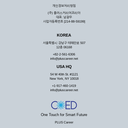
우 그 처리를 위해 노력해야 합니다.
개인정보처리방침
제7조 (회원의 의무)
(주) 플러스커리어코리아
대표: 남광우
① 회원은 ID와 비밀 번호에 관한 모든 관리의 책임이 있으며
사업자등록번호 [214-88-59199]
자신의 ID가 부정하게 사용된 경우, 이용자는 반드시 회사에 그
사실을 통보해야 합니다.
KOREA
② 회원은 이용신청서의 기재내용 중 변경된 내용이 있는 경우
서비스를 통하여 그 내용을 회사에 통지하여야 합니다.
서울특별시 강남구 테헤란로 507
12층 06168
③ 다른 회원의 ID와 비밀번호를 부당하게 사용하는 행위를
하지 않아야 합니다.
+82-2-561-6306
info@pluscareer.net
④ 회원은 회사의 서비스에서 타 사이트의 홍보행위를 하지 않
아야 하며 공공질서나 미풍약속에 위배되는 내용 혹은 저작권을
USA HQ
포함한 지적 재산권을 침해 할 수 있는 행동을 하지 않아야 합니
54 W 40th St. #1121
다.
New York, NY 10018
⑤ 회원은 회사의 사전 승낙 없이 서비스를 이용하여 어떠한 영
+1-917-460-1419
리 행위도 할 수 없습니다.
info@pluscareer.net
⑥ 회원은 관계법령, 약관의 규정, 이용안내 및 주의사항 등 회
사가 통지하는 사항을 준수하여야 하며, 기타 회사의 업무에 방
해되는 행위를 하여서는 아니 됩니다.
제8조 (회원의 관리)
One Touch for Smart Future
PLUS Career
① 회원은 언제든 이 약관에 대한 동의를 철회할 수 있습니다.