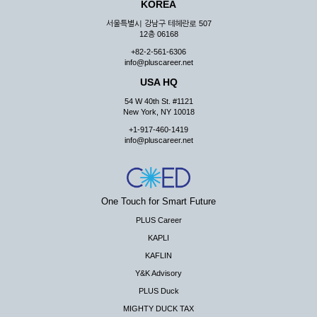
KOREA
서울특별시 강남구 테헤란로 507
12층 06168
+82-2-561-6306
info@pluscareer.net
USA HQ
54 W 40th St. #1121
New York, NY 10018
+1-917-460-1419
info@pluscareer.net
One Touch for Smart Future
PLUS Career
KAPLI
KAFLIN
Y&K Advisory
PLUS Duck
MIGHTY DUCK TAX