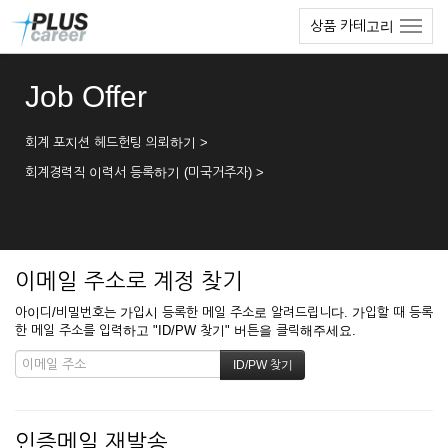
본
메
상품 카테고리
문
뉴
바
토
로
글
Job Offer
가
하
기
기
회계 포지션 헤드헌팅 의뢰하기 >
회계경력직 이력서 등록하기 (미국거주자) >
이메일 주소로 계정 찾기
아이디/비밀번호는 가입시 등록한 메일 주소로 알려드립니다. 가입할 때 등록
한 메일 주소를 입력하고 "ID/PW 찾기" 버튼을 클릭해주세요.
인증메일 재발송