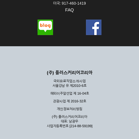
미국: 917-460-1419
FAQ
(주) 플러스커리어코리아
국외유료직업소개사업
서울강남 유 제2010-6호
해외이주알선업 제 16-04호
관광사업 제 2016-32호
개인정보처리방침
(주) 플러스커리어코리아
대표: 남광우
사업자등록번호 [214-88-59199]