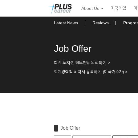
Sketchbook5, 스케치북5
Sketchbook5, 스케치북5
본
메
About Us
미국취업
미
문
뉴
바
토
로
글
Latest News
Reviews
Progre
가
하
기
기
Job Offer
회계 포지션 헤드헌팅 의뢰하기 >
회계경력직 이력서 등록하기 (미국거주자) >
Job Offer