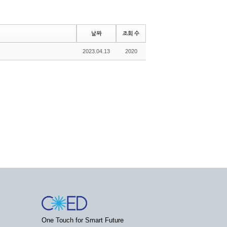
날짜
조회 수
2023.04.13
2020
One Touch for Smart Future