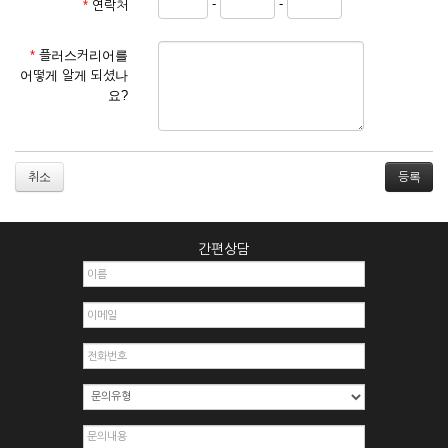
-
-
*
연락처
① 서비스 이용계약은 서비스 이용 희망자가 본 약관에 동의한
후 신청자의 실질 정보를 입력하여 회사에 신청하고 회사가 이
를 심사, 승낙함으로써 성립하며, 회사는 신청자의 실명 확인 절
*
플러스커리어를
차를 밟을 수 있습니다.
어떻게 알게 되셨나
② 회원가입시 입력한 ID는 변경할 수 없으며, 회원 1인당 한 개
요?
의 ID가 발급됩니다. 부득이한 경우로 인해 변경하고자 하는 경
우에는 해당 아이디를 해지하고 재가입해야 합니다.
③ 회사는 아래의 각 호에 해당하는 이용자에 대하여는 가입을
거절하거나 취소할 수 있으며, 실명으로 등록하지 않은 자의 일
취소
체의 권리를 제한할 수 있습니다.
1. 타인의 성명, 주민등록번호를 이용하여 신청할 경우
2. 개인정보를 허위로 기재하여 신청할 경우
간편상담
3. 경쟁 관게에 있는 이용자가 신청할 경우
4. 타인의 서비스 이용을 방해하거나, 정보를 도용한 경우
5. 기타 회사가 정한 이용신청서에 기재사항이 미비 된 경우
6. 이용자가 영업활동 또는 부정한 용도로 본 서비스를 이용할
경우
7. 회사의 정보를 사전 승낙 없이 전재, 변조, 복사하여 이용하
는 경우
8. 기타 회사가 정한 제반 사항을 위반하며 신청하는 경우
제5조 (서비스의 이용 및 중지)