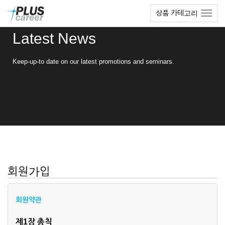
본
메
상품 카테고리
문
뉴
바
토
Latest News
로
글
가
하
기
기
Keep-up-to date on our latest promotions and seminars.
회원가입
회원약관
제1장 총칙