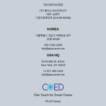
우 그 처리를 위해 노력해야 합니다.
개인정보처리방침
제7조 (회원의 의무)
(주) 플러스커리어코리아
대표: 남광우
① 회원은 ID와 비밀 번호에 관한 모든 관리의 책임이 있으며
사업자등록번호 [214-88-59199]
자신의 ID가 부정하게 사용된 경우, 이용자는 반드시 회사에 그
사실을 통보해야 합니다.
KOREA
② 회원은 이용신청서의 기재내용 중 변경된 내용이 있는 경우
서비스를 통하여 그 내용을 회사에 통지하여야 합니다.
서울특별시 강남구 테헤란로 507
12층 06168
③ 다른 회원의 ID와 비밀번호를 부당하게 사용하는 행위를
하지 않아야 합니다.
+82-2-561-6306
info@pluscareer.net
④ 회원은 회사의 서비스에서 타 사이트의 홍보행위를 하지 않
아야 하며 공공질서나 미풍약속에 위배되는 내용 혹은 저작권을
USA HQ
포함한 지적 재산권을 침해 할 수 있는 행동을 하지 않아야 합니
54 W 40th St. #1121
다.
New York, NY 10018
⑤ 회원은 회사의 사전 승낙 없이 서비스를 이용하여 어떠한 영
+1-917-460-1419
리 행위도 할 수 없습니다.
info@pluscareer.net
⑥ 회원은 관계법령, 약관의 규정, 이용안내 및 주의사항 등 회
사가 통지하는 사항을 준수하여야 하며, 기타 회사의 업무에 방
해되는 행위를 하여서는 아니 됩니다.
제8조 (회원의 관리)
One Touch for Smart Future
PLUS Career
① 회원은 언제든 이 약관에 대한 동의를 철회할 수 있습니다.