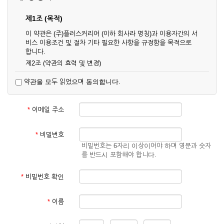
제1조 (목적)
이 약관은 (주)플러스커리어 (이하 회사라 명칭)과 이용자간의 서
비스 이용조건 및 절차 기타 필요한 사항을 규정함을 목적으로
합니다.
제2조 (약관의 효력 및 변경)
① 이 약관은 온라인으로 게시함과 동시에 효력이 발생되며, 영
약관을 모두 읽었으며 동의합니다.
업상 중요 하거나 합리적인 사유가 발생할 경우 온라인 공사를
통하여 변경할 수 있습니다.
② 회원은 변경된 약관에 동의하지 않을 경우 서비스 이용을 중
*
이메일 주소
단하고 이용계약을 해지할 수 있습니다. 약관의 효력 발생일 이
후의 계속적인 서비스 이용은 약관의 변경사항에 대해 동의한
것으로 간주됩니다.
*
비밀번호
비밀번호는 6자리 이상이어야 하며 영문과 숫자
제3조 (약관의 외 준칙)
를 반드시 포함해야 합니다.
이 약관에 명시되지 않은 사항은 회사의 공지, 이용안내 및 기타
관계법령의 규정에 따릅니다.
*
비밀번호 확인
제2장 서비스 이용 계약
*
이름
제4조 (이용계약의 성립)