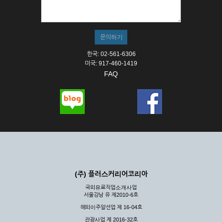
① 서비스의 이용은 연중무휴, 1일 24시간을 원칙으로 합니다.
② 시스템 점검, 교체 및 고장, 기술적인 이유, 국가비상사태, 정
전, 서비스 설비의 장애, 서비스 이용의 폭주 등의 정상적인 서비
스가 불가능할 경우 회사는 사전 공지나 예고 없이 서비스의 전
부 또는 일부를 일시적 또는 영구적으로 중지할 수 있습니다.
한국: 02-561-6306
③ 기타 회사는 서비스를 제공할 수 없는 합당한 사유가 발생한
미국: 917-460-1419
경우
FAQ
④ 회사는 제 2항 및 제 3항의 사유로 서비스의 제공이 일시적
으로 중지됨으로 인해 이용자 또는 제 3자가 입은 손해에 대하
여 배상하지 않습니다.
제3장 권리 및 의무
제6조 (회사의 의무)
① 회사는 특별한 사정이 없는 한 이용자가 신청한 후 즉시 서
비스를 이용할 수 있도록 하고 계속적, 안정적으로 서비스를 제
공할 수 있도록 최선의 노력을 다하여야 합니다.
(주) 플러스커리어코리아
② 회사는 이용자의 개인 신상 정보를 본인의 승낙 없이 타인에
국외유료직업소개사업
게 누설, 배포하여서는 안됩니다. 다만, 관계법령에 의하여 국가
서울강남 유 제2010-6호
기관 등의 합법적인 요구가 있는 경우에는 해당 되지 않습니다.
해외이주알선업 제 16-04호
③ 회사는 이용자로부터 제기되는 의견이나 불만이 정당하다고
인정할 경우에는 즉시 처리하여야 하며, 즉시 처리가 곤란한 경
관광사업 제 2016-32호