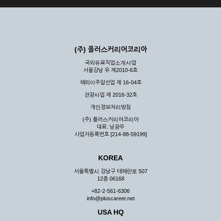
(주) 플러스커리어코리아
국외유료직업소개사업
서울강남 유 제2010-6호
해외이주알선업 제 16-04호
관광사업 제 2016-32호
개인정보처리방침
(주) 플러스커리어코리아
대표: 남광우
사업자등록번호 [214-88-59199]
KOREA
서울특별시 강남구 테헤란로 507
12층 06168
+82-2-561-6306
info@pluscareer.net
USA HQ