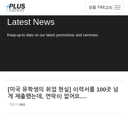
Sketchbook5, 스케치북5
Sketchbook5, 스케치북5
본
메
상품 카테고리
문
뉴
바
토
Latest News
로
글
가
하
기
기
Keep-up-to date on our latest promotions and seminars.
[미국 유학생의 취업 현실] 이력서를 100곳 넘
게 제출했는데, 연락이 없어요....
조회 수
1961