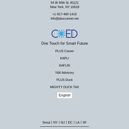
54 W 40th St. #1121
New York, NY 10018
+1-917-460-1419
info@pluscareer.net
One Touch for Smart Future
PLUS Career
KAPLI
KAFLIN
Y&K Advisory
PLUS Duck
MIGHTY DUCK TAX
English
|
|
|
|
|
Seoul
NY
NJ
DC
LA
SF