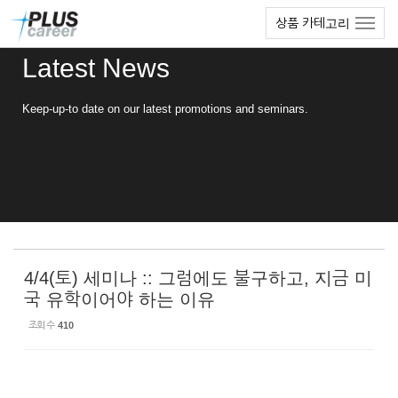
Sketchbook5, 스케치북5
Sketchbook5, 스케치북5
본
메
상품 카테고리
문
뉴
바
토
Latest News
로
글
가
하
기
기
Keep-up-to date on our latest promotions and seminars.
4/4(토) 세미나 :: 그럼에도 불구하고, 지금 미
국 유학이어야 하는 이유
조회 수
410