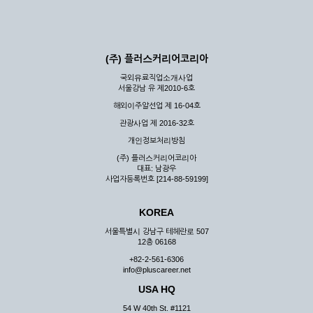
(주) 플러스커리어코리아
국외유료직업소개사업
서울강남 유 제2010-6호
해외이주알선업 제 16-04호
관광사업 제 2016-32호
개인정보처리방침
(주) 플러스커리어코리아
대표: 남광우
사업자등록번호 [214-88-59199]
KOREA
서울특별시 강남구 테헤란로 507
12층 06168
+82-2-561-6306
info@pluscareer.net
USA HQ
54 W 40th St. #1121