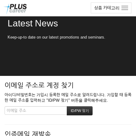
본
메
상품 카테고리
문
뉴
바
토
Latest News
로
글
가
하
기
기
Keep-up-to date on our latest promotions and seminars.
이메일 주소로 계정 찾기
아이디/비밀번호는 가입시 등록한 메일 주소로 알려드립니다. 가입할 때 등록
한 메일 주소를 입력하고 "ID/PW 찾기" 버튼을 클릭해주세요.
인증메일 재발송