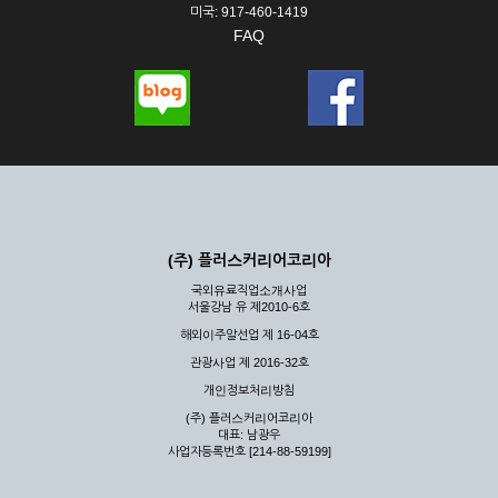
미국: 917-460-1419
FAQ
(주) 플러스커리어코리아
국외유료직업소개사업
서울강남 유 제2010-6호
해외이주알선업 제 16-04호
관광사업 제 2016-32호
개인정보처리방침
(주) 플러스커리어코리아
대표: 남광우
사업자등록번호 [214-88-59199]