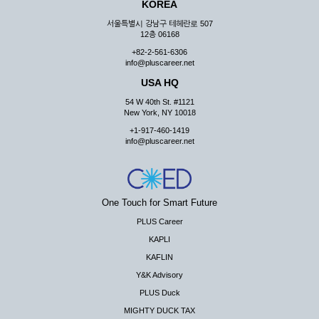
KOREA
서울특별시 강남구 테헤란로 507
12층 06168
+82-2-561-6306
info@pluscareer.net
USA HQ
54 W 40th St. #1121
New York, NY 10018
+1-917-460-1419
info@pluscareer.net
One Touch for Smart Future
PLUS Career
KAPLI
KAFLIN
Y&K Advisory
PLUS Duck
MIGHTY DUCK TAX