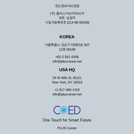
우 그 처리를 위해 노력해야 합니다.
개인정보처리방침
제7조 (회원의 의무)
(주) 플러스커리어코리아
대표: 남광우
① 회원은 ID와 비밀 번호에 관한 모든 관리의 책임이 있으며
사업자등록번호 [214-88-59199]
자신의 ID가 부정하게 사용된 경우, 이용자는 반드시 회사에 그
사실을 통보해야 합니다.
KOREA
② 회원은 이용신청서의 기재내용 중 변경된 내용이 있는 경우
서비스를 통하여 그 내용을 회사에 통지하여야 합니다.
서울특별시 강남구 테헤란로 507
12층 06168
③ 다른 회원의 ID와 비밀번호를 부당하게 사용하는 행위를
하지 않아야 합니다.
+82-2-561-6306
info@pluscareer.net
④ 회원은 회사의 서비스에서 타 사이트의 홍보행위를 하지 않
아야 하며 공공질서나 미풍약속에 위배되는 내용 혹은 저작권을
USA HQ
포함한 지적 재산권을 침해 할 수 있는 행동을 하지 않아야 합니
54 W 40th St. #1121
다.
New York, NY 10018
⑤ 회원은 회사의 사전 승낙 없이 서비스를 이용하여 어떠한 영
+1-917-460-1419
리 행위도 할 수 없습니다.
info@pluscareer.net
⑥ 회원은 관계법령, 약관의 규정, 이용안내 및 주의사항 등 회
사가 통지하는 사항을 준수하여야 하며, 기타 회사의 업무에 방
해되는 행위를 하여서는 아니 됩니다.
제8조 (회원의 관리)
One Touch for Smart Future
PLUS Career
① 회원은 언제든 이 약관에 대한 동의를 철회할 수 있습니다.