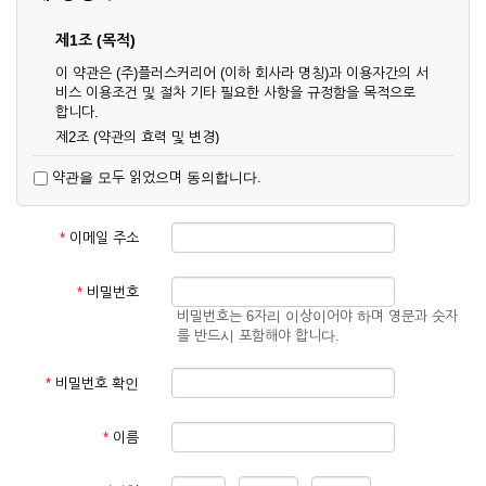
제1조 (목적)
이 약관은 (주)플러스커리어 (이하 회사라 명칭)과 이용자간의 서
비스 이용조건 및 절차 기타 필요한 사항을 규정함을 목적으로
합니다.
제2조 (약관의 효력 및 변경)
① 이 약관은 온라인으로 게시함과 동시에 효력이 발생되며, 영
약관을 모두 읽었으며 동의합니다.
업상 중요 하거나 합리적인 사유가 발생할 경우 온라인 공사를
통하여 변경할 수 있습니다.
② 회원은 변경된 약관에 동의하지 않을 경우 서비스 이용을 중
*
이메일 주소
단하고 이용계약을 해지할 수 있습니다. 약관의 효력 발생일 이
후의 계속적인 서비스 이용은 약관의 변경사항에 대해 동의한
것으로 간주됩니다.
*
비밀번호
비밀번호는 6자리 이상이어야 하며 영문과 숫자
제3조 (약관의 외 준칙)
를 반드시 포함해야 합니다.
이 약관에 명시되지 않은 사항은 회사의 공지, 이용안내 및 기타
관계법령의 규정에 따릅니다.
*
비밀번호 확인
제2장 서비스 이용 계약
*
이름
제4조 (이용계약의 성립)