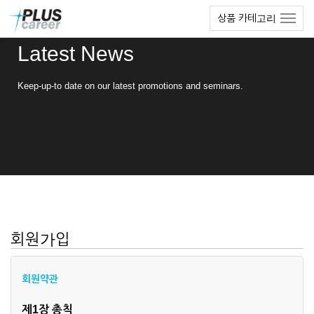
본
메
상품 카테고리
문
뉴
바
토
Latest News
로
글
가
하
기
기
Keep-up-to date on our latest promotions and seminars.
회원가입
회원약관
제1장 총칙