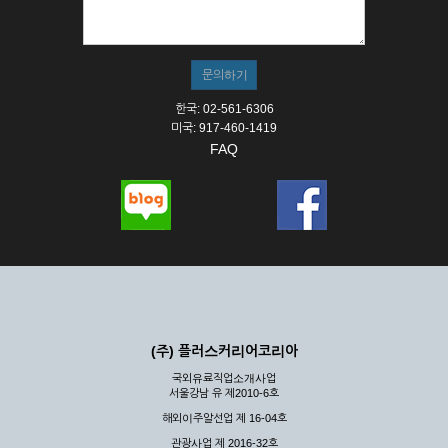
① 서비스의 이용은 연중무휴, 1일 24시간을 원칙으로 합니다.
② 시스템 점검, 교체 및 고장, 기술적인 이유, 국가비상사태, 정
전, 서비스 설비의 장애, 서비스 이용의 폭주 등의 정상적인 서비
스가 불가능할 경우 회사는 사전 공지나 예고 없이 서비스의 전
부 또는 일부를 일시적 또는 영구적으로 중지할 수 있습니다.
한국: 02-561-6306
③ 기타 회사는 서비스를 제공할 수 없는 합당한 사유가 발생한
미국: 917-460-1419
경우
FAQ
④ 회사는 제 2항 및 제 3항의 사유로 서비스의 제공이 일시적
으로 중지됨으로 인해 이용자 또는 제 3자가 입은 손해에 대하
여 배상하지 않습니다.
제3장 권리 및 의무
제6조 (회사의 의무)
① 회사는 특별한 사정이 없는 한 이용자가 신청한 후 즉시 서
비스를 이용할 수 있도록 하고 계속적, 안정적으로 서비스를 제
공할 수 있도록 최선의 노력을 다하여야 합니다.
(주) 플러스커리어코리아
② 회사는 이용자의 개인 신상 정보를 본인의 승낙 없이 타인에
국외유료직업소개사업
게 누설, 배포하여서는 안됩니다. 다만, 관계법령에 의하여 국가
서울강남 유 제2010-6호
기관 등의 합법적인 요구가 있는 경우에는 해당 되지 않습니다.
해외이주알선업 제 16-04호
③ 회사는 이용자로부터 제기되는 의견이나 불만이 정당하다고
인정할 경우에는 즉시 처리하여야 하며, 즉시 처리가 곤란한 경
관광사업 제 2016-32호