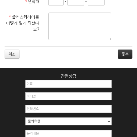
-
-
*
연락처
① 서비스 이용계약은 서비스 이용 희망자가 본 약관에 동의한
후 신청자의 실질 정보를 입력하여 회사에 신청하고 회사가 이
를 심사, 승낙함으로써 성립하며, 회사는 신청자의 실명 확인 절
*
플러스커리어를
차를 밟을 수 있습니다.
어떻게 알게 되셨나
② 회원가입시 입력한 ID는 변경할 수 없으며, 회원 1인당 한 개
요?
의 ID가 발급됩니다. 부득이한 경우로 인해 변경하고자 하는 경
우에는 해당 아이디를 해지하고 재가입해야 합니다.
③ 회사는 아래의 각 호에 해당하는 이용자에 대하여는 가입을
거절하거나 취소할 수 있으며, 실명으로 등록하지 않은 자의 일
취소
체의 권리를 제한할 수 있습니다.
1. 타인의 성명, 주민등록번호를 이용하여 신청할 경우
2. 개인정보를 허위로 기재하여 신청할 경우
간편상담
3. 경쟁 관게에 있는 이용자가 신청할 경우
4. 타인의 서비스 이용을 방해하거나, 정보를 도용한 경우
5. 기타 회사가 정한 이용신청서에 기재사항이 미비 된 경우
6. 이용자가 영업활동 또는 부정한 용도로 본 서비스를 이용할
경우
7. 회사의 정보를 사전 승낙 없이 전재, 변조, 복사하여 이용하
는 경우
8. 기타 회사가 정한 제반 사항을 위반하며 신청하는 경우
제5조 (서비스의 이용 및 중지)