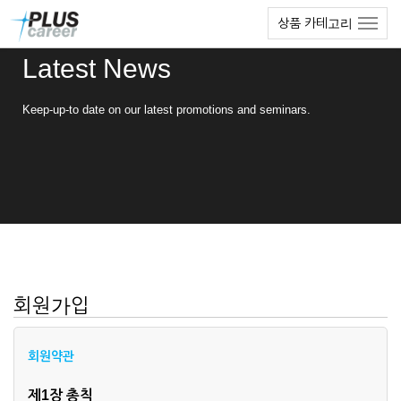
본
메
상품 카테고리
문
뉴
바
토
Latest News
로
글
가
하
기
기
Keep-up-to date on our latest promotions and seminars.
회원가입
회원약관
제1장 총칙