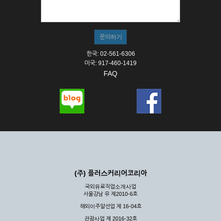
① 서비스의 이용은 연중무휴, 1일 24시간을 원칙으로 합니다.
② 시스템 점검, 교체 및 고장, 기술적인 이유, 국가비상사태, 정
전, 서비스 설비의 장애, 서비스 이용의 폭주 등의 정상적인 서비
스가 불가능할 경우 회사는 사전 공지나 예고 없이 서비스의 전
부 또는 일부를 일시적 또는 영구적으로 중지할 수 있습니다.
한국: 02-561-6306
③ 기타 회사는 서비스를 제공할 수 없는 합당한 사유가 발생한
미국: 917-460-1419
경우
FAQ
④ 회사는 제 2항 및 제 3항의 사유로 서비스의 제공이 일시적
으로 중지됨으로 인해 이용자 또는 제 3자가 입은 손해에 대하
여 배상하지 않습니다.
제3장 권리 및 의무
제6조 (회사의 의무)
① 회사는 특별한 사정이 없는 한 이용자가 신청한 후 즉시 서
비스를 이용할 수 있도록 하고 계속적, 안정적으로 서비스를 제
공할 수 있도록 최선의 노력을 다하여야 합니다.
(주) 플러스커리어코리아
② 회사는 이용자의 개인 신상 정보를 본인의 승낙 없이 타인에
국외유료직업소개사업
게 누설, 배포하여서는 안됩니다. 다만, 관계법령에 의하여 국가
서울강남 유 제2010-6호
기관 등의 합법적인 요구가 있는 경우에는 해당 되지 않습니다.
해외이주알선업 제 16-04호
③ 회사는 이용자로부터 제기되는 의견이나 불만이 정당하다고
인정할 경우에는 즉시 처리하여야 하며, 즉시 처리가 곤란한 경
관광사업 제 2016-32호