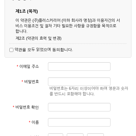
제1조 (목적)
이 약관은 (주)플러스커리어 (이하 회사라 명칭)과 이용자간의 서
비스 이용조건 및 절차 기타 필요한 사항을 규정함을 목적으로
합니다.
제2조 (약관의 효력 및 변경)
① 이 약관은 온라인으로 게시함과 동시에 효력이 발생되며, 영
약관을 모두 읽었으며 동의합니다.
업상 중요 하거나 합리적인 사유가 발생할 경우 온라인 공사를
통하여 변경할 수 있습니다.
② 회원은 변경된 약관에 동의하지 않을 경우 서비스 이용을 중
*
이메일 주소
단하고 이용계약을 해지할 수 있습니다. 약관의 효력 발생일 이
후의 계속적인 서비스 이용은 약관의 변경사항에 대해 동의한
것으로 간주됩니다.
*
비밀번호
비밀번호는 6자리 이상이어야 하며 영문과 숫자
제3조 (약관의 외 준칙)
를 반드시 포함해야 합니다.
이 약관에 명시되지 않은 사항은 회사의 공지, 이용안내 및 기타
관계법령의 규정에 따릅니다.
*
비밀번호 확인
제2장 서비스 이용 계약
*
이름
제4조 (이용계약의 성립)