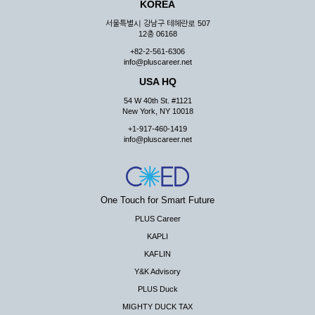
KOREA
서울특별시 강남구 테헤란로 507
12층 06168
+82-2-561-6306
info@pluscareer.net
USA HQ
54 W 40th St. #1121
New York, NY 10018
+1-917-460-1419
info@pluscareer.net
One Touch for Smart Future
PLUS Career
KAPLI
KAFLIN
Y&K Advisory
PLUS Duck
MIGHTY DUCK TAX