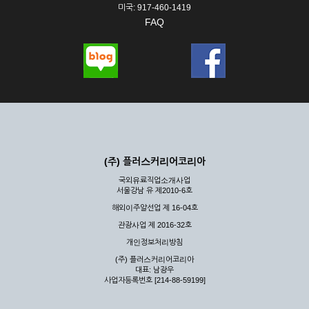
미국: 917-460-1419
FAQ
(주) 플러스커리어코리아
국외유료직업소개사업
서울강남 유 제2010-6호
해외이주알선업 제 16-04호
관광사업 제 2016-32호
개인정보처리방침
(주) 플러스커리어코리아
대표: 남광우
사업자등록번호 [214-88-59199]