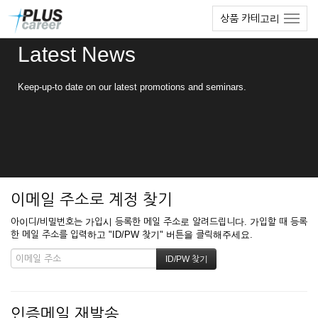
본
메
상품 카테고리
문
뉴
바
토
Latest News
로
글
가
하
기
기
Keep-up-to date on our latest promotions and seminars.
이메일 주소로 계정 찾기
아이디/비밀번호는 가입시 등록한 메일 주소로 알려드립니다. 가입할 때 등록
한 메일 주소를 입력하고 "ID/PW 찾기" 버튼을 클릭해주세요.
인증메일 재발송